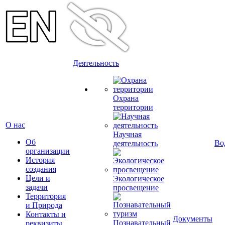
Деятельность
Охрана
территории
О нас
Научная
Об
Во
деятельность
организации
История
создания
Цели и
Экологическое
задачи
просвещение
Территория
и Природа
Контакты и
Документы
Познавательный
реквизиты