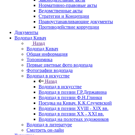
Нормативно-правовые акты
Ведомственные акты
Стратегии и Концепции
Правоустанавливающие документы
Противодействие коррупции
Документы
Водопад Кивач
Назад
Водопад Кивач
Общая информация
Топонимика
Первые цветные фото водопада
Фотографии водопада
Водопад в искусстве
Назад
Водопад в искусстве
Водопад в поэзии Г.Р.Державина
Водопад в поэзии Ф.Н.Глинки
Поездка на Кивач. К.К.Случевский
Водопад в поэзии XVIII - XIX вв.
Водопад в поэзии XX - XXI вв.
Водопад на полотнах художников
Водопад в литературе
Смотреть он-лайн