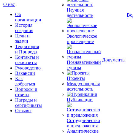
О нас
Научная
Об
Во
деятельность
организации
История
создания
Цели и
Экологическое
задачи
просвещение
Территория
и Природа
Контакты и
Документы
Познавательный
реквизиты
туризм
Руководство
Вакансии
Проекты
Как
Международная
добраться
деятельность
Вопросы и
ответы
Публикации
Награды и
сертификаты
Отзывы
Сотрудничество
и предложения
Аналитические