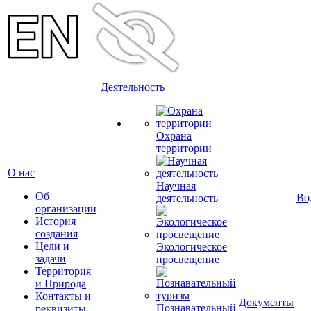
Деятельность
Охрана
территории
О нас
Научная
Об
Во
деятельность
организации
История
создания
Цели и
Экологическое
задачи
просвещение
Территория
и Природа
Контакты и
Документы
Познавательный
реквизиты