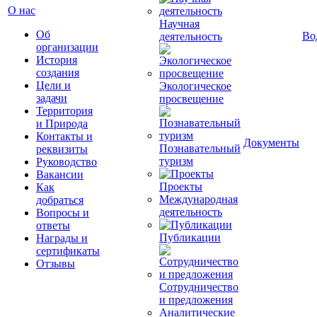
О нас
Научная
Об
Во
деятельность
организации
История
создания
Цели и
Экологическое
задачи
просвещение
Территория
и Природа
Контакты и
Документы
Познавательный
реквизиты
туризм
Руководство
Вакансии
Проекты
Как
Международная
добраться
деятельность
Вопросы и
ответы
Публикации
Награды и
сертификаты
Отзывы
Сотрудничество
и предложения
Аналитические