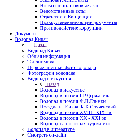
Нормативно-правовые акты
Ведомственные акты
Стратегии и Концепции
Правоустанавливающие документы
Противодействие коррупции
Документы
Водопад Кивач
Назад
Водопад Кивач
Общая информация
Топонимика
Первые цветные фото водопада
Фотографии водопада
Водопад в искусстве
Назад
Водопад в искусстве
Водопад в поэзии Г.Р.Державина
Водопад в поэзии Ф.Н.Глинки
Поездка на Кивач. К.К.Случевский
Водопад в поэзии XVIII - XIX вв.
Водопад в поэзии XX - XXI вв.
Водопад на полотнах художников
Водопад в литературе
Смотреть он-лайн