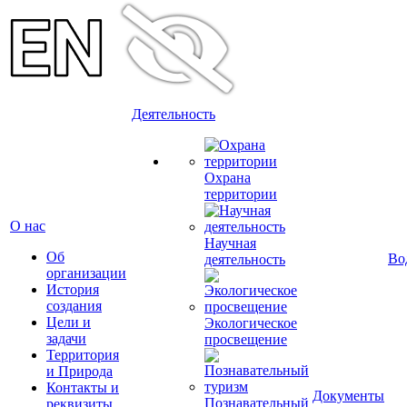
Деятельность
Охрана
территории
О нас
Научная
Об
Во
деятельность
организации
История
создания
Цели и
Экологическое
задачи
просвещение
Территория
и Природа
Контакты и
Документы
Познавательный
реквизиты