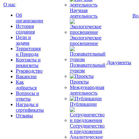
О нас
Научная
Об
Во
деятельность
организации
История
создания
Цели и
Экологическое
задачи
просвещение
Территория
и Природа
Контакты и
Документы
Познавательный
реквизиты
туризм
Руководство
Вакансии
Проекты
Как
Международная
добраться
деятельность
Вопросы и
ответы
Публикации
Награды и
сертификаты
Отзывы
Сотрудничество
и предложения
Аналитические