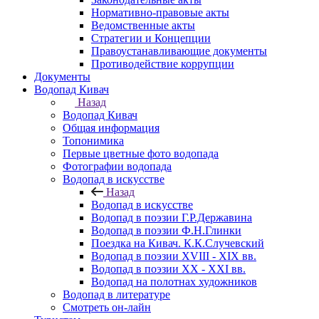
Нормативно-правовые акты
Ведомственные акты
Стратегии и Концепции
Правоустанавливающие документы
Противодействие коррупции
Документы
Водопад Кивач
Назад
Водопад Кивач
Общая информация
Топонимика
Первые цветные фото водопада
Фотографии водопада
Водопад в искусстве
Назад
Водопад в искусстве
Водопад в поэзии Г.Р.Державина
Водопад в поэзии Ф.Н.Глинки
Поездка на Кивач. К.К.Случевский
Водопад в поэзии XVIII - XIX вв.
Водопад в поэзии XX - XXI вв.
Водопад на полотнах художников
Водопад в литературе
Смотреть он-лайн