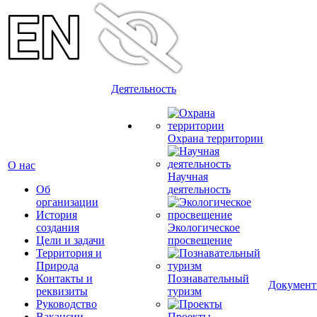
Деятельность
Охрана территории
О нас
Научная
Об
деятельность
организации
История
создания
Экологическое
Цели и задачи
просвещение
Территория и
Природа
Контакты и
Познавательный
Докумен
реквизиты
туризм
Руководство
Вакансии
Проекты