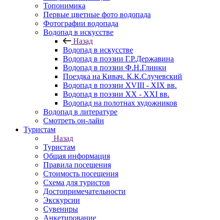
Топонимика
Первые цветные фото водопада
Фотографии водопада
Водопад в искусстве
Назад
Водопад в искусстве
Водопад в поэзии Г.Р.Державина
Водопад в поэзии Ф.Н.Глинки
Поездка на Кивач. К.К.Случевский
Водопад в поэзии XVIII - XIX вв.
Водопад в поэзии XX - XXI вв.
Водопад на полотнах художников
Водопад в литературе
Смотреть он-лайн
Туристам
Назад
Туристам
Общая информация
Правила посещения
Стоимость посещения
Схема для туристов
Достопримечательности
Экскурсии
Сувениры
Анкетирование