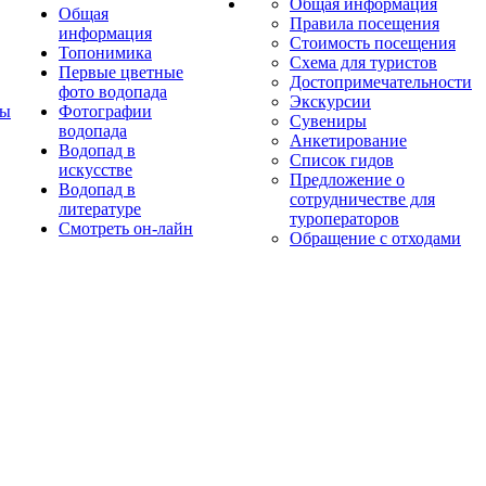
Общая информация
Общая
Правила посещения
информация
Стоимость посещения
Топонимика
Схема для туристов
Первые цветные
Достопримечательности
фото водопада
Экскурсии
ты
Фотографии
Сувениры
водопада
Анкетирование
Водопад в
Список гидов
искусстве
Предложение о
Водопад в
сотрудничестве для
литературе
туроператоров
Смотреть он-лайн
Обращение с отходами