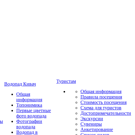
Туристам
Водопад Кивач
Общая информация
Общая
Правила посещения
информация
Стоимость посещения
Топонимика
Схема для туристов
Первые цветные
Достопримечательности
фото водопада
Экскурсии
ты
Фотографии
Сувениры
водопада
Анкетирование
Водопад в
Список гидов