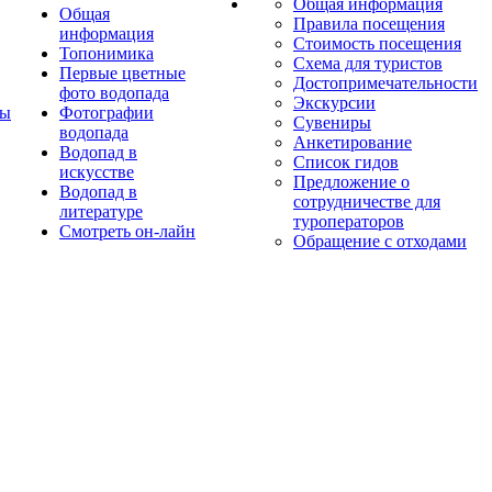
Общая информация
Общая
Правила посещения
информация
Стоимость посещения
Топонимика
Схема для туристов
Первые цветные
Достопримечательности
фото водопада
Экскурсии
ты
Фотографии
Сувениры
водопада
Анкетирование
Водопад в
Список гидов
искусстве
Предложение о
Водопад в
сотрудничестве для
литературе
туроператоров
Смотреть он-лайн
Обращение с отходами