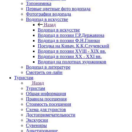
Топонимика
Первые цветные фото водопада
Фотографии водопада
Водопад в искусстве
Назад
Водопад в искусстве
Водопад в поэзии Г.Р.Державина
Водопад в поэзии Ф.Н.Глинки
Поездка на Кивач. К.К.Случевский
Водопад в поэзии XVIII - XIX вв.
Водопад в поэзии XX - XXI вв.
Водопад на полотнах художников
Водопад в литературе
Смотреть он-лайн
Туристам
Назад
Туристам
Общая информация
Правила посещения
Стоимость посещения
Схема для туристов
Достопримечательности
Экскурсии
Сувениры
Анкетирование