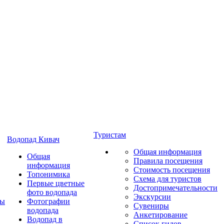
Туристам
Водопад Кивач
Общая информация
Общая
Правила посещения
информация
Стоимость посещения
Топонимика
Схема для туристов
Первые цветные
Достопримечательности
фото водопада
Экскурсии
ты
Фотографии
Сувениры
водопада
Анкетирование
Водопад в
Список гидов