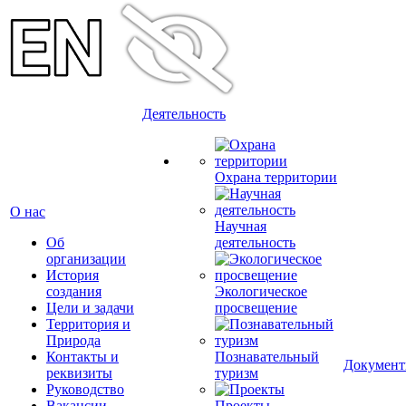
Деятельность
Охрана территории
О нас
Научная
Об
деятельность
организации
История
создания
Экологическое
Цели и задачи
просвещение
Территория и
Природа
Контакты и
Познавательный
Докумен
реквизиты
туризм
Руководство
Вакансии
Проекты