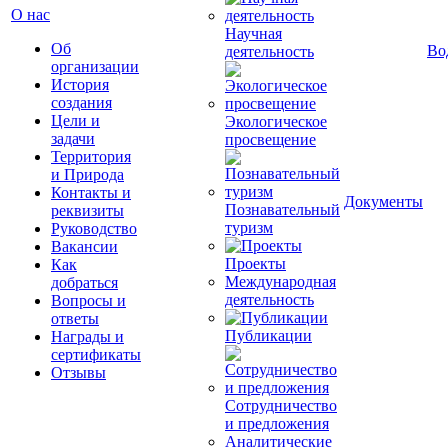
О нас
Научная
Об
Во
деятельность
организации
История
создания
Цели и
Экологическое
задачи
просвещение
Территория
и Природа
Контакты и
Документы
Познавательный
реквизиты
туризм
Руководство
Вакансии
Проекты
Как
Международная
добраться
деятельность
Вопросы и
ответы
Публикации
Награды и
сертификаты
Отзывы
Сотрудничество
и предложения
Аналитические