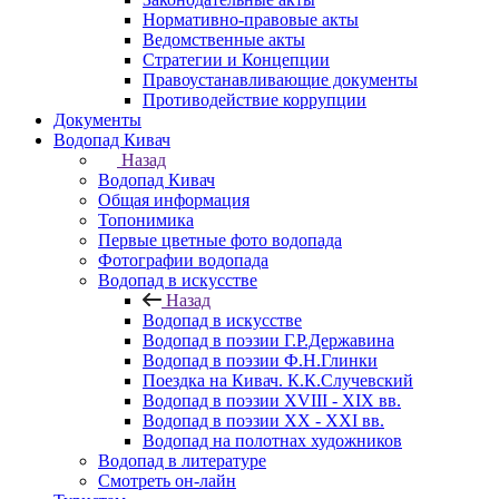
Нормативно-правовые акты
Ведомственные акты
Стратегии и Концепции
Правоустанавливающие документы
Противодействие коррупции
Документы
Водопад Кивач
Назад
Водопад Кивач
Общая информация
Топонимика
Первые цветные фото водопада
Фотографии водопада
Водопад в искусстве
Назад
Водопад в искусстве
Водопад в поэзии Г.Р.Державина
Водопад в поэзии Ф.Н.Глинки
Поездка на Кивач. К.К.Случевский
Водопад в поэзии XVIII - XIX вв.
Водопад в поэзии XX - XXI вв.
Водопад на полотнах художников
Водопад в литературе
Смотреть он-лайн