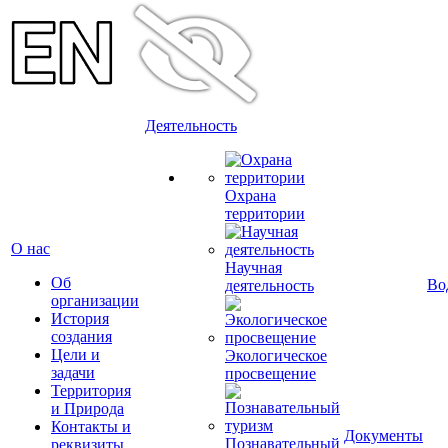
Деятельность
Охрана
территории
О нас
Научная
Об
Во
деятельность
организации
История
создания
Цели и
Экологическое
задачи
просвещение
Территория
и Природа
Контакты и
Документы
Познавательный
реквизиты