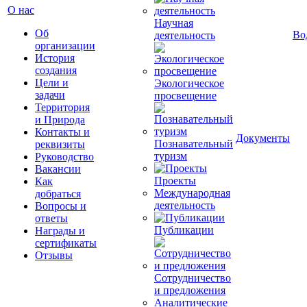
О нас
Научная
Об
Во
деятельность
организации
История
создания
Цели и
Экологическое
задачи
просвещение
Территория
и Природа
Контакты и
Документы
Познавательный
реквизиты
туризм
Руководство
Вакансии
Проекты
Как
Международная
добраться
деятельность
Вопросы и
ответы
Публикации
Награды и
сертификаты
Отзывы
Сотрудничество
и предложения
Аналитические