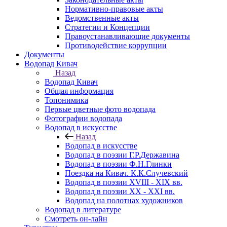
Нормативно-правовые акты
Ведомственные акты
Стратегии и Концепции
Правоустанавливающие документы
Противодействие коррупции
Документы
Водопад Кивач
Назад
Водопад Кивач
Общая информация
Топонимика
Первые цветные фото водопада
Фотографии водопада
Водопад в искусстве
Назад
Водопад в искусстве
Водопад в поэзии Г.Р.Державина
Водопад в поэзии Ф.Н.Глинки
Поездка на Кивач. К.К.Случевский
Водопад в поэзии XVIII - XIX вв.
Водопад в поэзии XX - XXI вв.
Водопад на полотнах художников
Водопад в литературе
Смотреть он-лайн