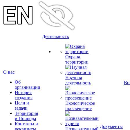
Деятельность
Охрана
территории
О нас
Научная
Об
Во
деятельность
организации
История
создания
Цели и
Экологическое
задачи
просвещение
Территория
и Природа
Контакты и
Документы
Познавательный
реквизиты