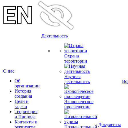
Деятельность
Охрана
территории
О нас
Научная
Об
Во
деятельность
организации
История
создания
Цели и
Экологическое
задачи
просвещение
Территория
и Природа
Контакты и
Документы
Познавательный
реквизиты