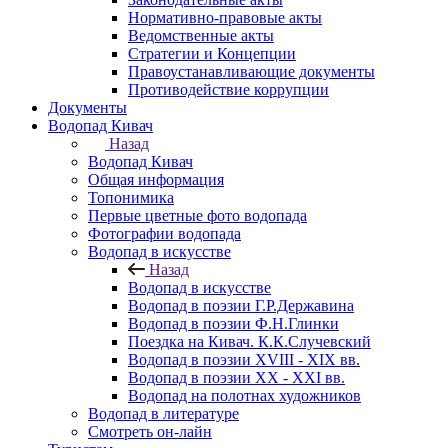
Нормативно-правовые акты
Ведомственные акты
Стратегии и Концепции
Правоустанавливающие документы
Противодействие коррупции
Документы
Водопад Кивач
Назад
Водопад Кивач
Общая информация
Топонимика
Первые цветные фото водопада
Фотографии водопада
Водопад в искусстве
Назад
Водопад в искусстве
Водопад в поэзии Г.Р.Державина
Водопад в поэзии Ф.Н.Глинки
Поездка на Кивач. К.К.Случевский
Водопад в поэзии XVIII - XIX вв.
Водопад в поэзии XX - XXI вв.
Водопад на полотнах художников
Водопад в литературе
Смотреть он-лайн