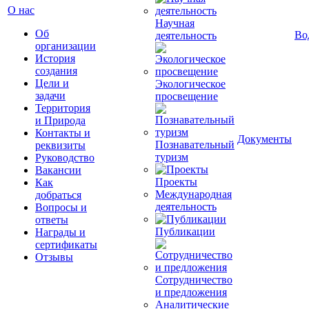
О нас
Научная
Об
Во
деятельность
организации
История
создания
Цели и
Экологическое
задачи
просвещение
Территория
и Природа
Контакты и
Документы
Познавательный
реквизиты
туризм
Руководство
Вакансии
Проекты
Как
Международная
добраться
деятельность
Вопросы и
ответы
Публикации
Награды и
сертификаты
Отзывы
Сотрудничество
и предложения
Аналитические