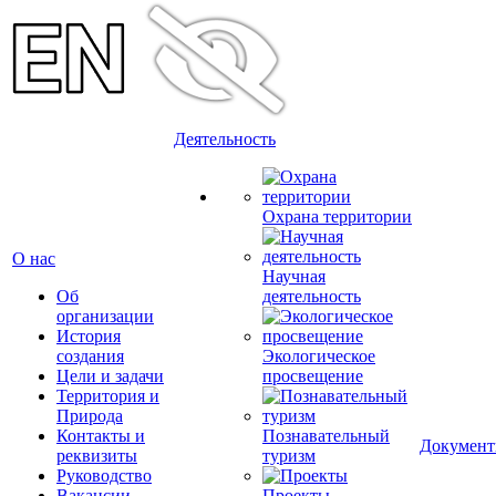
Деятельность
Охрана территории
О нас
Научная
Об
деятельность
организации
История
создания
Экологическое
Цели и задачи
просвещение
Территория и
Природа
Контакты и
Познавательный
Докумен
реквизиты
туризм
Руководство
Вакансии
Проекты