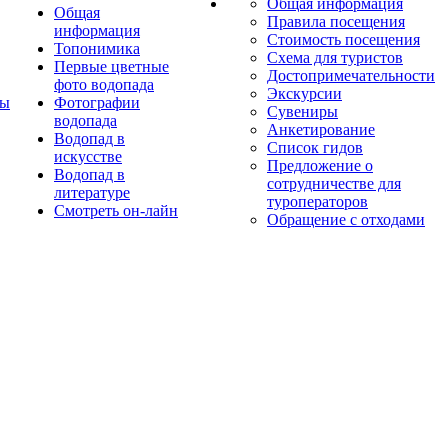
Общая информация
Общая
Правила посещения
информация
Стоимость посещения
Топонимика
Схема для туристов
Первые цветные
Достопримечательности
фото водопада
Экскурсии
ты
Фотографии
Сувениры
водопада
Анкетирование
Водопад в
Список гидов
искусстве
Предложение о
Водопад в
сотрудничестве для
литературе
туроператоров
Смотреть он-лайн
Обращение с отходами