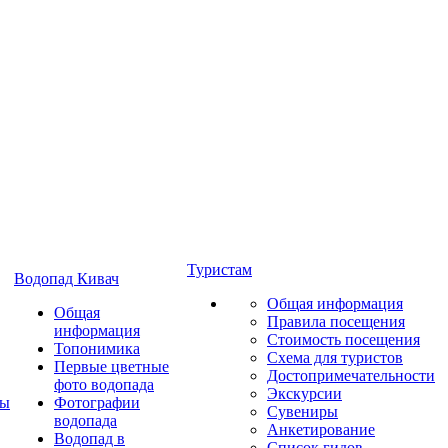
Туристам
Водопад Кивач
Общая информация
Общая
Правила посещения
информация
Стоимость посещения
Топонимика
Схема для туристов
Первые цветные
Достопримечательности
фото водопада
Экскурсии
ты
Фотографии
Сувениры
водопада
Анкетирование
Водопад в
Список гидов