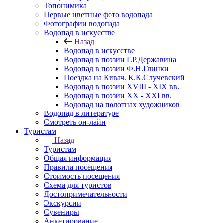
Топонимика
Первые цветные фото водопада
Фотографии водопада
Водопад в искусстве
Назад
Водопад в искусстве
Водопад в поэзии Г.Р.Державина
Водопад в поэзии Ф.Н.Глинки
Поездка на Кивач. К.К.Случевский
Водопад в поэзии XVIII - XIX вв.
Водопад в поэзии XX - XXI вв.
Водопад на полотнах художников
Водопад в литературе
Смотреть он-лайн
Туристам
Назад
Туристам
Общая информация
Правила посещения
Стоимость посещения
Схема для туристов
Достопримечательности
Экскурсии
Сувениры
Анкетирование