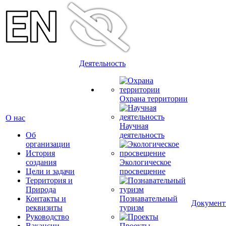
Деятельность
Охрана территории
О нас
Научная
Об
деятельность
организации
История
создания
Экологическое
Цели и задачи
просвещение
Территория и
Природа
Контакты и
Познавательный
Докумен
реквизиты
туризм
Руководство
Вакансии
Проекты