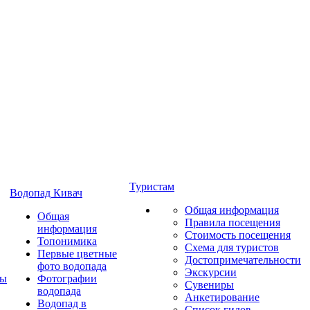
Туристам
Водопад Кивач
Общая информация
Общая
Правила посещения
информация
Стоимость посещения
Топонимика
Схема для туристов
Первые цветные
Достопримечательности
фото водопада
Экскурсии
ты
Фотографии
Сувениры
водопада
Анкетирование
Водопад в
Список гидов