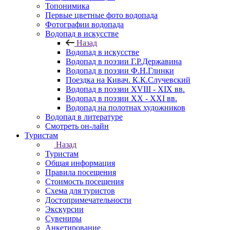
Топонимика
Первые цветные фото водопада
Фотографии водопада
Водопад в искусстве
Назад
Водопад в искусстве
Водопад в поэзии Г.Р.Державина
Водопад в поэзии Ф.Н.Глинки
Поездка на Кивач. К.К.Случевский
Водопад в поэзии XVIII - XIX вв.
Водопад в поэзии XX - XXI вв.
Водопад на полотнах художников
Водопад в литературе
Смотреть он-лайн
Туристам
Назад
Туристам
Общая информация
Правила посещения
Стоимость посещения
Схема для туристов
Достопримечательности
Экскурсии
Сувениры
Анкетирование