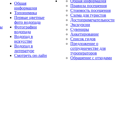
Общая информация
Общая
Правила посещения
информация
Стоимость посещения
Топонимика
Схема для туристов
Первые цветные
Достопримечательности
фото водопада
Экскурсии
ты
Фотографии
Сувениры
водопада
Анкетирование
Водопад в
Список гидов
искусстве
Предложение о
Водопад в
сотрудничестве для
литературе
туроператоров
Смотреть он-лайн
Обращение с отходами