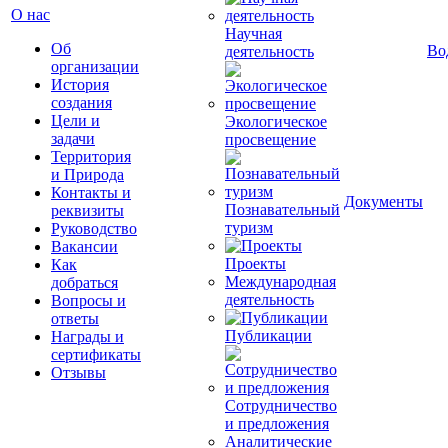
О нас
Научная
Об
Во
деятельность
организации
История
создания
Цели и
Экологическое
задачи
просвещение
Территория
и Природа
Контакты и
Документы
Познавательный
реквизиты
туризм
Руководство
Вакансии
Проекты
Как
Международная
добраться
деятельность
Вопросы и
ответы
Публикации
Награды и
сертификаты
Отзывы
Сотрудничество
и предложения
Аналитические