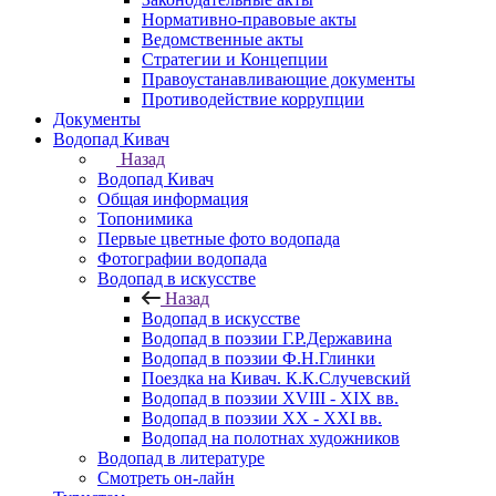
Нормативно-правовые акты
Ведомственные акты
Стратегии и Концепции
Правоустанавливающие документы
Противодействие коррупции
Документы
Водопад Кивач
Назад
Водопад Кивач
Общая информация
Топонимика
Первые цветные фото водопада
Фотографии водопада
Водопад в искусстве
Назад
Водопад в искусстве
Водопад в поэзии Г.Р.Державина
Водопад в поэзии Ф.Н.Глинки
Поездка на Кивач. К.К.Случевский
Водопад в поэзии XVIII - XIX вв.
Водопад в поэзии XX - XXI вв.
Водопад на полотнах художников
Водопад в литературе
Смотреть он-лайн