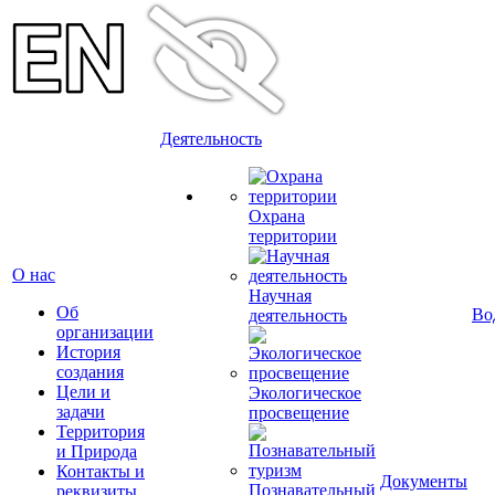
Деятельность
Охрана
территории
О нас
Научная
Об
Во
деятельность
организации
История
создания
Цели и
Экологическое
задачи
просвещение
Территория
и Природа
Контакты и
Документы
Познавательный
реквизиты