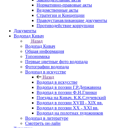
Нормативно-правовые акты
Ведомственные акты
Стратегии и Концепции
Правоустанавливающие документы
Противодействие коррупции
Документы
Водопад Кивач
Назад
Водопад Кивач
Общая информация
Топонимика
Первые цветные фото водопада
Фотографии водопада
Водопад в искусстве
Назад
Водопад в искусстве
Водопад в поэзии Г.Р.Державина
Водопад в поэзии Ф.Н.Глинки
Поездка на Кивач. К.К.Случевский
Водопад в поэзии XVIII - XIX вв.
Водопад в поэзии XX - XXI вв.
Водопад на полотнах художников
Водопад в литературе
Смотреть он-лайн