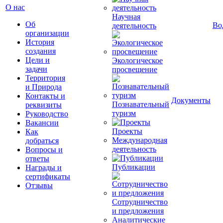
О нас
Научная
Об
Во
деятельность
организации
История
создания
Цели и
Экологическое
задачи
просвещение
Территория
и Природа
Контакты и
Документы
Познавательный
реквизиты
туризм
Руководство
Вакансии
Проекты
Как
Международная
добраться
деятельность
Вопросы и
ответы
Публикации
Награды и
сертификаты
Отзывы
Сотрудничество
и предложения
Аналитические