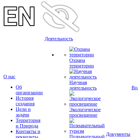
Деятельность
Охрана
территории
О нас
Научная
Об
Во
деятельность
организации
История
создания
Цели и
Экологическое
задачи
просвещение
Территория
и Природа
Контакты и
Документы
Познавательный
реквизиты