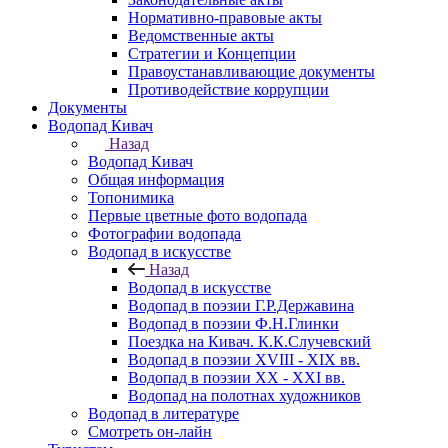
Нормативно-правовые акты
Ведомственные акты
Стратегии и Концепции
Правоустанавливающие документы
Противодействие коррупции
Документы
Водопад Кивач
Назад
Водопад Кивач
Общая информация
Топонимика
Первые цветные фото водопада
Фотографии водопада
Водопад в искусстве
Назад
Водопад в искусстве
Водопад в поэзии Г.Р.Державина
Водопад в поэзии Ф.Н.Глинки
Поездка на Кивач. К.К.Случевский
Водопад в поэзии XVIII - XIX вв.
Водопад в поэзии XX - XXI вв.
Водопад на полотнах художников
Водопад в литературе
Смотреть он-лайн