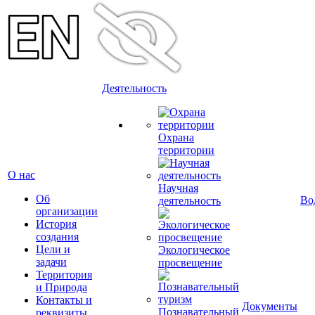
Деятельность
Охрана
территории
О нас
Научная
Об
Во
деятельность
организации
История
создания
Цели и
Экологическое
задачи
просвещение
Территория
и Природа
Контакты и
Документы
Познавательный
реквизиты