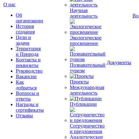
О нас
Научная
Об
Во
деятельность
организации
История
создания
Цели и
Экологическое
задачи
просвещение
Территория
и Природа
Контакты и
Документы
Познавательный
реквизиты
туризм
Руководство
Вакансии
Проекты
Как
Международная
добраться
деятельность
Вопросы и
ответы
Публикации
Награды и
сертификаты
Отзывы
Сотрудничество
и предложения
Аналитические