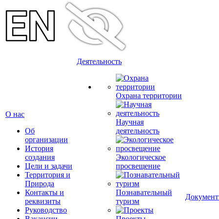
Деятельность
Охрана территории
О нас
Научная
Об
деятельность
организации
История
создания
Экологическое
Цели и задачи
просвещение
Территория и
Природа
Контакты и
Познавательный
Докумен
реквизиты
туризм
Руководство
Вакансии
Проекты