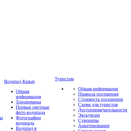
Туристам
Водопад Кивач
Общая информация
Общая
Правила посещения
информация
Стоимость посещения
Топонимика
Схема для туристов
Первые цветные
Достопримечательности
фото водопада
Экскурсии
ты
Фотографии
Сувениры
водопада
Анкетирование
Водопад в
Список гидов