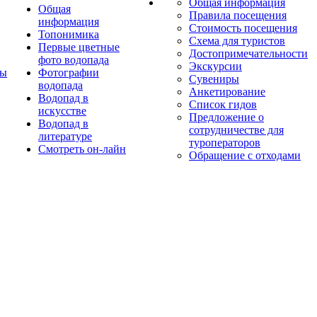
Общая информация
Общая
Правила посещения
информация
Стоимость посещения
Топонимика
Схема для туристов
Первые цветные
Достопримечательности
фото водопада
Экскурсии
ты
Фотографии
Сувениры
водопада
Анкетирование
Водопад в
Список гидов
искусстве
Предложение о
Водопад в
сотрудничестве для
литературе
туроператоров
Смотреть он-лайн
Обращение с отходами