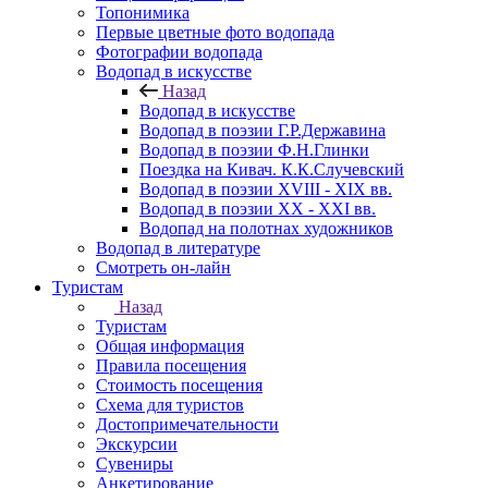
Топонимика
Первые цветные фото водопада
Фотографии водопада
Водопад в искусстве
Назад
Водопад в искусстве
Водопад в поэзии Г.Р.Державина
Водопад в поэзии Ф.Н.Глинки
Поездка на Кивач. К.К.Случевский
Водопад в поэзии XVIII - XIX вв.
Водопад в поэзии XX - XXI вв.
Водопад на полотнах художников
Водопад в литературе
Смотреть он-лайн
Туристам
Назад
Туристам
Общая информация
Правила посещения
Стоимость посещения
Схема для туристов
Достопримечательности
Экскурсии
Сувениры
Анкетирование