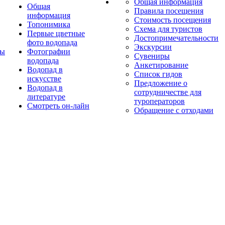
Общая информация
Общая
Правила посещения
информация
Стоимость посещения
Топонимика
Схема для туристов
Первые цветные
Достопримечательности
фото водопада
Экскурсии
ты
Фотографии
Сувениры
водопада
Анкетирование
Водопад в
Список гидов
искусстве
Предложение о
Водопад в
сотрудничестве для
литературе
туроператоров
Смотреть он-лайн
Обращение с отходами