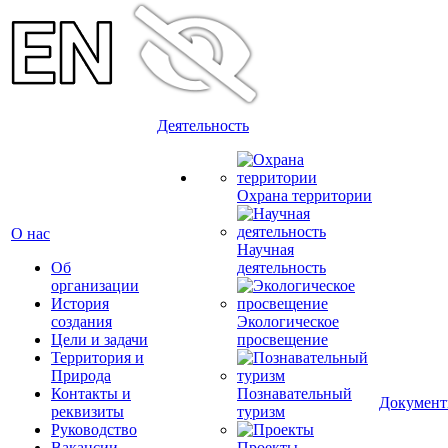
Деятельность
Охрана территории
О нас
Научная
Об
деятельность
организации
История
создания
Экологическое
Цели и задачи
просвещение
Территория и
Природа
Контакты и
Познавательный
Докумен
реквизиты
туризм
Руководство
Вакансии
Проекты