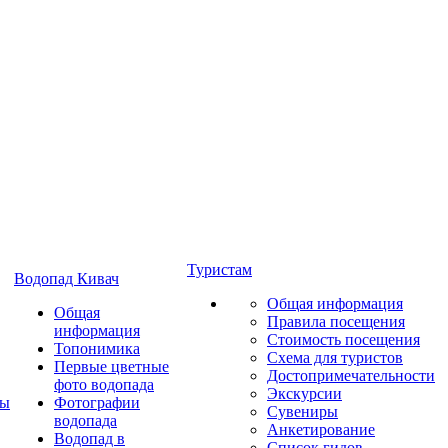
Туристам
Водопад Кивач
Общая информация
Общая
Правила посещения
информация
Стоимость посещения
Топонимика
Схема для туристов
Первые цветные
Достопримечательности
фото водопада
Экскурсии
ты
Фотографии
Сувениры
водопада
Анкетирование
Водопад в
Список гидов