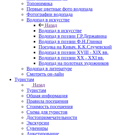
Топонимика
Первые цветные фото водопада
Фотографии водопада
Водопад в искусстве
Назад
Водопад в искусстве
Водопад в поэзии Г.Р.Державина
Водопад в поэзии Ф.Н.Глинки
Поездка на Кивач. К.К.Случевский
Водопад в поэзии XVIII - XIX вв.
Водопад в поэзии XX - XXI вв.
Водопад на полотнах художников
Водопад в литературе
Смотреть он-лайн
Туристам
Назад
Туристам
Общая информация
Правила посещения
Стоимость посещения
Схема для туристов
Достопримечательности
Экскурсии
Сувениры
Анкетирование