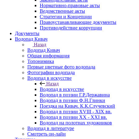
Нормативно-правовые акты
Ведомственные акты
Стратегии и Концепции
Правоустанавливающие документы
Противодействие коррупции
Документы
Водопад Кивач
Назад
Водопад Кивач
Общая информация
Топонимика
Первые цветные фото водопада
Фотографии водопада
Водопад в искусстве
Назад
Водопад в искусстве
Водопад в поэзии Г.Р.Державина
Водопад в поэзии Ф.Н.Глинки
Поездка на Кивач. К.К.Случевский
Водопад в поэзии XVIII - XIX вв.
Водопад в поэзии XX - XXI вв.
Водопад на полотнах художников
Водопад в литературе
Смотреть он-лайн