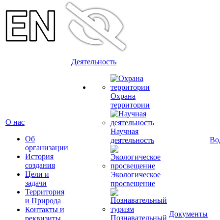
Деятельность
Охрана
территории
О нас
Научная
Об
Во
деятельность
организации
История
создания
Цели и
Экологическое
задачи
просвещение
Территория
и Природа
Контакты и
Документы
Познавательный
реквизиты