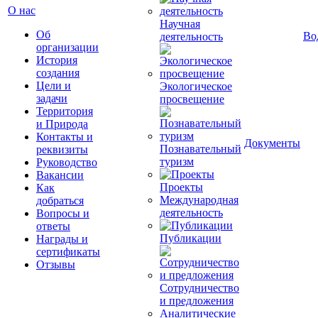
О нас
Научная
Об
Во
деятельность
организации
История
создания
Цели и
Экологическое
задачи
просвещение
Территория
и Природа
Контакты и
Документы
Познавательный
реквизиты
туризм
Руководство
Вакансии
Проекты
Как
Международная
добраться
деятельность
Вопросы и
ответы
Публикации
Награды и
сертификаты
Отзывы
Сотрудничество
и предложения
Аналитические