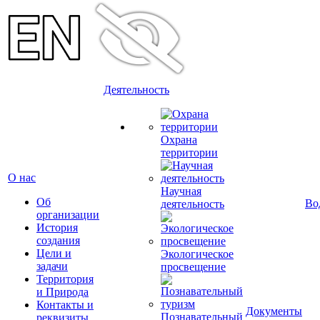
Деятельность
Охрана
территории
О нас
Научная
Об
Во
деятельность
организации
История
создания
Цели и
Экологическое
задачи
просвещение
Территория
и Природа
Контакты и
Документы
Познавательный
реквизиты