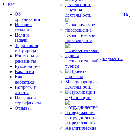
О нас
Научная
Об
Во
деятельность
организации
История
создания
Цели и
Экологическое
задачи
просвещение
Территория
и Природа
Контакты и
Документы
Познавательный
реквизиты
туризм
Руководство
Вакансии
Проекты
Как
Международная
добраться
деятельность
Вопросы и
ответы
Публикации
Награды и
сертификаты
Отзывы
Сотрудничество
и предложения
Аналитические