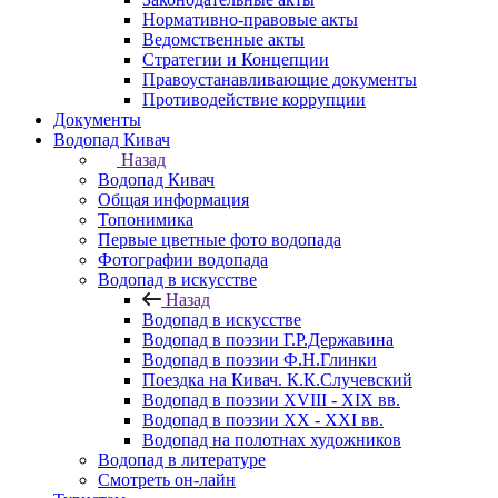
Нормативно-правовые акты
Ведомственные акты
Стратегии и Концепции
Правоустанавливающие документы
Противодействие коррупции
Документы
Водопад Кивач
Назад
Водопад Кивач
Общая информация
Топонимика
Первые цветные фото водопада
Фотографии водопада
Водопад в искусстве
Назад
Водопад в искусстве
Водопад в поэзии Г.Р.Державина
Водопад в поэзии Ф.Н.Глинки
Поездка на Кивач. К.К.Случевский
Водопад в поэзии XVIII - XIX вв.
Водопад в поэзии XX - XXI вв.
Водопад на полотнах художников
Водопад в литературе
Смотреть он-лайн