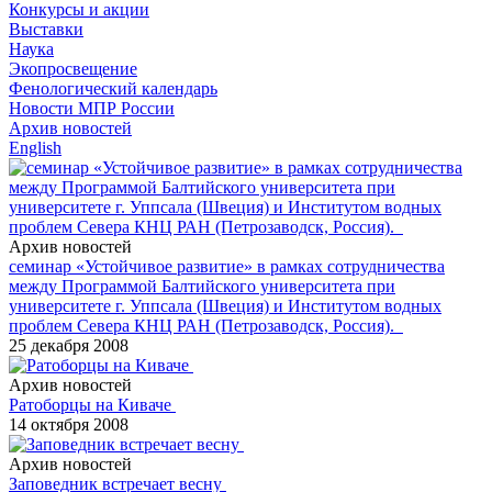
Конкурсы и акции
Выставки
Наука
Экопросвещение
Фенологический календарь
Новости МПР России
Архив новостей
English
Архив новостей
семинар «Устойчивое развитие» в рамках сотрудничества
между Программой Балтийского университета при
университете г. Уппсала (Швеция) и Институтом водных
проблем Севера КНЦ РАН (Петрозаводск, Россия).
25 декабря 2008
Архив новостей
Ратоборцы на Киваче
14 октября 2008
Архив новостей
Заповедник встречает весну