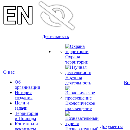
Деятельность
Охрана
территории
О нас
Научная
Об
Во
деятельность
организации
История
создания
Цели и
Экологическое
задачи
просвещение
Территория
и Природа
Контакты и
Документы
Познавательный
реквизиты