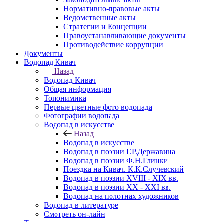
Нормативно-правовые акты
Ведомственные акты
Стратегии и Концепции
Правоустанавливающие документы
Противодействие коррупции
Документы
Водопад Кивач
Назад
Водопад Кивач
Общая информация
Топонимика
Первые цветные фото водопада
Фотографии водопада
Водопад в искусстве
Назад
Водопад в искусстве
Водопад в поэзии Г.Р.Державина
Водопад в поэзии Ф.Н.Глинки
Поездка на Кивач. К.К.Случевский
Водопад в поэзии XVIII - XIX вв.
Водопад в поэзии XX - XXI вв.
Водопад на полотнах художников
Водопад в литературе
Смотреть он-лайн