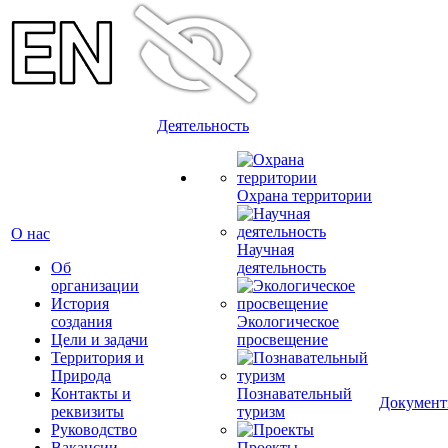
Деятельность
Охрана территории
О нас
Научная
Об
деятельность
организации
История
создания
Экологическое
Цели и задачи
просвещение
Территория и
Природа
Контакты и
Познавательный
Докумен
реквизиты
туризм
Руководство
Вакансии
Проекты