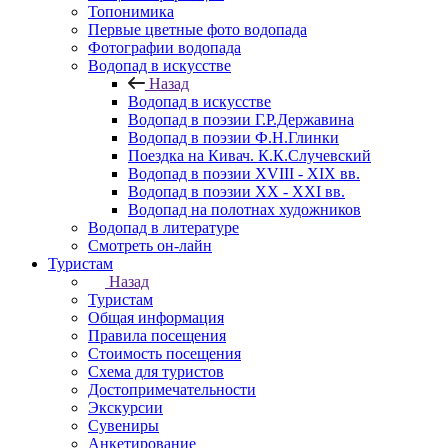
Топонимика
Первые цветные фото водопада
Фотографии водопада
Водопад в искусстве
Назад
Водопад в искусстве
Водопад в поэзии Г.Р.Державина
Водопад в поэзии Ф.Н.Глинки
Поездка на Кивач. К.К.Случевский
Водопад в поэзии XVIII - XIX вв.
Водопад в поэзии XX - XXI вв.
Водопад на полотнах художников
Водопад в литературе
Смотреть он-лайн
Туристам
Назад
Туристам
Общая информация
Правила посещения
Стоимость посещения
Схема для туристов
Достопримечательности
Экскурсии
Сувениры
Анкетирование