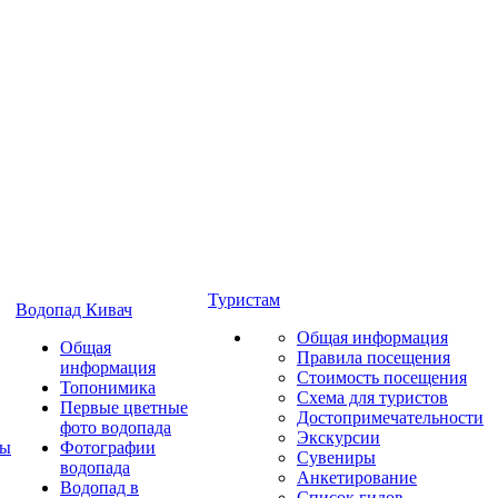
Туристам
Водопад Кивач
Общая информация
Общая
Правила посещения
информация
Стоимость посещения
Топонимика
Схема для туристов
Первые цветные
Достопримечательности
фото водопада
Экскурсии
ты
Фотографии
Сувениры
водопада
Анкетирование
Водопад в
Список гидов