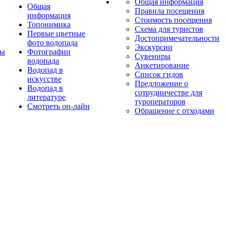
Общая информация
Общая
Правила посещения
информация
Стоимость посещения
Топонимика
Схема для туристов
Первые цветные
Достопримечательности
фото водопада
Экскурсии
ты
Фотографии
Сувениры
водопада
Анкетирование
Водопад в
Список гидов
искусстве
Предложение о
Водопад в
сотрудничестве для
литературе
туроператоров
Смотреть он-лайн
Обращение с отходами