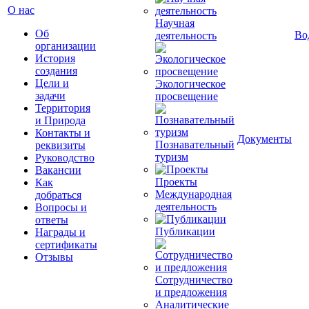
О нас
Научная
Об
Во
деятельность
организации
История
создания
Цели и
Экологическое
задачи
просвещение
Территория
и Природа
Контакты и
Документы
Познавательный
реквизиты
туризм
Руководство
Вакансии
Проекты
Как
Международная
добраться
деятельность
Вопросы и
ответы
Публикации
Награды и
сертификаты
Отзывы
Сотрудничество
и предложения
Аналитические