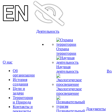
Деятельность
Охрана
территории
О нас
Научная
Об
Во
деятельность
организации
История
создания
Цели и
Экологическое
задачи
просвещение
Территория
и Природа
Контакты и
Документы
Познавательный
реквизиты