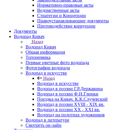
Нормативно-правовые акты
Ведомственные акты
Стратегии и Концепции
Правоустанавливающие документы
Противодействие коррупции
Документы
Водопад Кивач
Назад
Водопад Кивач
Общая информация
Топонимика
Первые цветные фото водопада
Фотографии водопада
Водопад в искусстве
Назад
Водопад в искусстве
Водопад в поэзии Г.Р.Державина
Водопад в поэзии Ф.Н.Глинки
Поездка на Кивач. К.К.Случевский
Водопад в поэзии XVIII - XIX вв.
Водопад в поэзии XX - XXI вв.
Водопад на полотнах художников
Водопад в литературе
Смотреть он-лайн