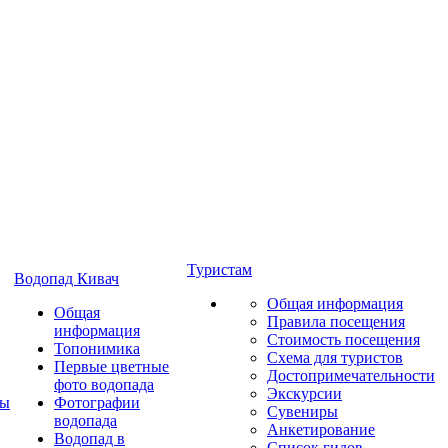
Туристам
Водопад Кивач
Общая информация
Общая
Правила посещения
информация
Стоимость посещения
Топонимика
Схема для туристов
Первые цветные
Достопримечательности
фото водопада
Экскурсии
ты
Фотографии
Сувениры
водопада
Анкетирование
Водопад в
Список гидов