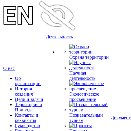
Деятельность
Охрана территории
О нас
Научная
Об
деятельность
организации
История
создания
Экологическое
Цели и задачи
просвещение
Территория и
Природа
Контакты и
Познавательный
Докумен
реквизиты
туризм
Руководство
Вакансии
Проекты