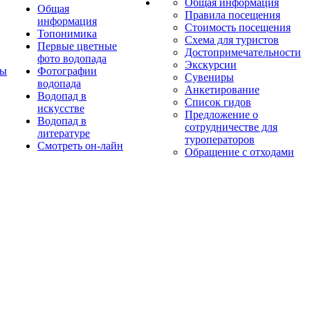
Общая информация
Общая
Правила посещения
информация
Стоимость посещения
Топонимика
Схема для туристов
Первые цветные
Достопримечательности
фото водопада
Экскурсии
ты
Фотографии
Сувениры
водопада
Анкетирование
Водопад в
Список гидов
искусстве
Предложение о
Водопад в
сотрудничестве для
литературе
туроператоров
Смотреть он-лайн
Обращение с отходами