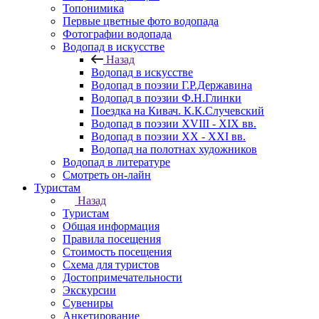
Топонимика
Первые цветные фото водопада
Фотографии водопада
Водопад в искусстве
Назад
Водопад в искусстве
Водопад в поэзии Г.Р.Державина
Водопад в поэзии Ф.Н.Глинки
Поездка на Кивач. К.К.Случевский
Водопад в поэзии XVIII - XIX вв.
Водопад в поэзии XX - XXI вв.
Водопад на полотнах художников
Водопад в литературе
Смотреть он-лайн
Туристам
Назад
Туристам
Общая информация
Правила посещения
Стоимость посещения
Схема для туристов
Достопримечательности
Экскурсии
Сувениры
Анкетирование