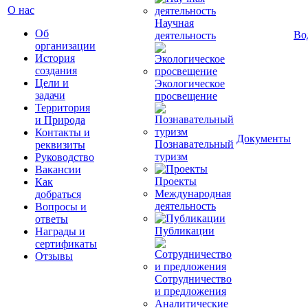
О нас
Научная
Об
Во
деятельность
организации
История
создания
Цели и
Экологическое
задачи
просвещение
Территория
и Природа
Контакты и
Документы
Познавательный
реквизиты
туризм
Руководство
Вакансии
Проекты
Как
Международная
добраться
деятельность
Вопросы и
ответы
Публикации
Награды и
сертификаты
Отзывы
Сотрудничество
и предложения
Аналитические