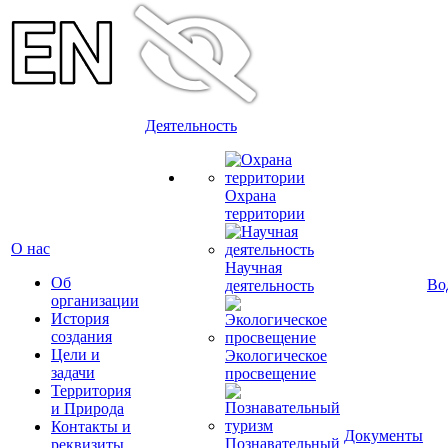
Деятельность
Охрана
территории
О нас
Научная
Об
Во
деятельность
организации
История
создания
Цели и
Экологическое
задачи
просвещение
Территория
и Природа
Контакты и
Документы
Познавательный
реквизиты