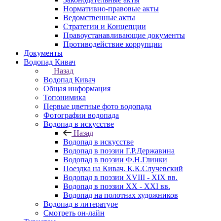
Нормативно-правовые акты
Ведомственные акты
Стратегии и Концепции
Правоустанавливающие документы
Противодействие коррупции
Документы
Водопад Кивач
Назад
Водопад Кивач
Общая информация
Топонимика
Первые цветные фото водопада
Фотографии водопада
Водопад в искусстве
Назад
Водопад в искусстве
Водопад в поэзии Г.Р.Державина
Водопад в поэзии Ф.Н.Глинки
Поездка на Кивач. К.К.Случевский
Водопад в поэзии XVIII - XIX вв.
Водопад в поэзии XX - XXI вв.
Водопад на полотнах художников
Водопад в литературе
Смотреть он-лайн