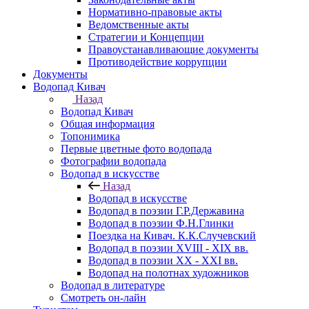
Нормативно-правовые акты
Ведомственные акты
Стратегии и Концепции
Правоустанавливающие документы
Противодействие коррупции
Документы
Водопад Кивач
Назад
Водопад Кивач
Общая информация
Топонимика
Первые цветные фото водопада
Фотографии водопада
Водопад в искусстве
Назад
Водопад в искусстве
Водопад в поэзии Г.Р.Державина
Водопад в поэзии Ф.Н.Глинки
Поездка на Кивач. К.К.Случевский
Водопад в поэзии XVIII - XIX вв.
Водопад в поэзии XX - XXI вв.
Водопад на полотнах художников
Водопад в литературе
Смотреть он-лайн