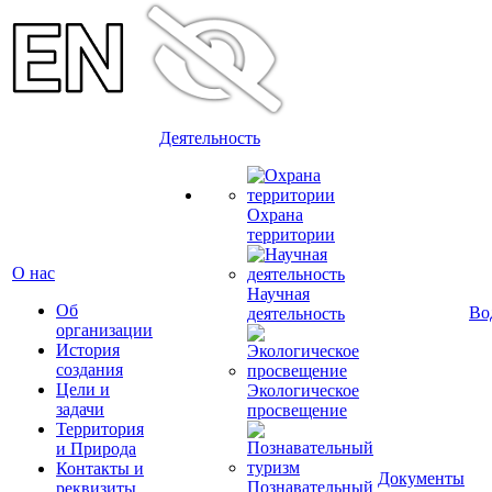
Деятельность
Охрана
территории
О нас
Научная
Об
Во
деятельность
организации
История
создания
Цели и
Экологическое
задачи
просвещение
Территория
и Природа
Контакты и
Документы
Познавательный
реквизиты