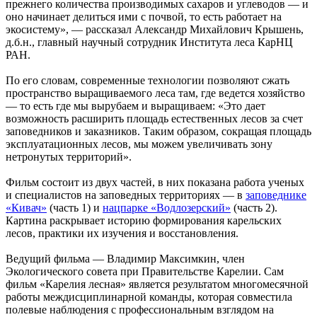
прежнего количества производимых сахаров и углеводов — и
оно начинает делиться ими с почвой, то есть работает на
экосистему», — рассказал Александр Михайлович Крышень,
д.б.н., главный научный сотрудник Института леса КарНЦ
РАН.
По его словам, современные технологии позволяют сжать
пространство выращиваемого леса там, где ведется хозяйство
— то есть где мы вырубаем и выращиваем: «Это дает
возможность расширить площадь естественных лесов за счет
заповедников и заказников. Таким образом, сокращая площадь
эксплуатационных лесов, мы можем увеличивать зону
нетронутых территорий».
Фильм состоит из двух частей, в них показана работа ученых
и специалистов на заповедных территориях — в
заповеднике
«Кивач»
(часть 1) и
нацпарке «Водлозерский»
(часть 2).
Картина раскрывает историю формирования карельских
лесов, практики их изучения и восстановления.
Ведущий фильма — Владимир Максимкин, член
Экологического совета при Правительстве Карелии. Сам
фильм «Карелия лесная» является результатом многомесячной
работы междисциплинарной команды, которая совместила
полевые наблюдения с профессиональным взглядом на