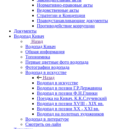
Нормативно-правовые акты
Ведомственные акты
Стратегии и Концепции
Правоустанавливающие документы
Противодействие коррупции
Документы
Водопад Кивач
Назад
Водопад Кивач
Общая информация
Топонимика
Первые цветные фото водопада
Фотографии водопада
Водопад в искусстве
Назад
Водопад в искусстве
Водопад в поэзии Г.Р.Державина
Водопад в поэзии Ф.Н.Глинки
Поездка на Кивач. К.К.Случевский
Водопад в поэзии XVIII - XIX вв.
Водопад в поэзии XX - XXI вв.
Водопад на полотнах художников
Водопад в литературе
Смотреть он-лайн