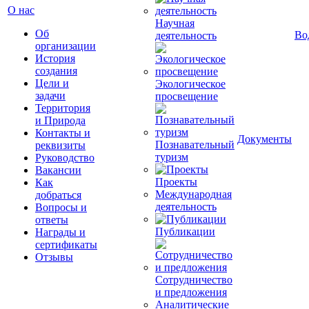
О нас
Научная
Об
Во
деятельность
организации
История
создания
Цели и
Экологическое
задачи
просвещение
Территория
и Природа
Контакты и
Документы
Познавательный
реквизиты
туризм
Руководство
Вакансии
Проекты
Как
Международная
добраться
деятельность
Вопросы и
ответы
Публикации
Награды и
сертификаты
Отзывы
Сотрудничество
и предложения
Аналитические