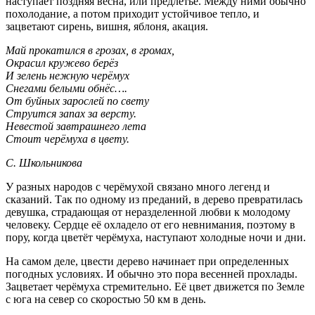
наступает поздняя весна, или предлетье. Между ними обычно
похолодание, а потом приходит устойчивое тепло, и
зацветают сирень, вишня, яблоня, акация.
Май прокатился в грозах, в громах,
Окрасил кружево берёз
И зелень нежную черёмух
Снегами белыми обнёс….
От буйных зарослей по свету
Струится запах за версту.
Невестой завтрашнего лета
Стоит черёмуха в цвету.
С. Школьникова
У разных народов с черёмухой связано много легенд и
сказаний. Так по одному из преданий, в дерево превратилась
девушка, страдающая от неразделенной любви к молодому
человеку. Сердце её охладело от его невнимания, поэтому в
пору, когда цветёт черёмуха, наступают холодные ночи и дни.
На самом деле, цвести дерево начинает при определенных
погодных условиях. И обычно это пора весенней прохлады.
Зацветает черёмуха стремительно. Её цвет движется по Земле
с юга на север со скоростью 50 км в день.