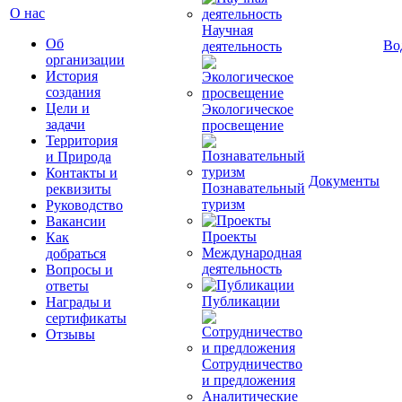
О нас
Научная
Об
Во
деятельность
организации
История
создания
Цели и
Экологическое
задачи
просвещение
Территория
и Природа
Контакты и
Документы
Познавательный
реквизиты
туризм
Руководство
Вакансии
Проекты
Как
Международная
добраться
деятельность
Вопросы и
ответы
Публикации
Награды и
сертификаты
Отзывы
Сотрудничество
и предложения
Аналитические