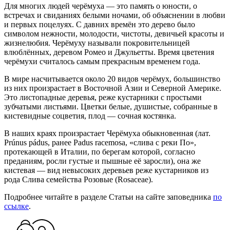
Для многих людей черёмуха — это память о юности, о
встречах и свиданиях белыми ночами, об объяснении в любви
и первых поцелуях. С давних времён это дерево было
символом нежности, молодости, чистоты, девичьей красоты и
жизнелюбия. Черёмуху называли покровительницей
влюблённых, деревом Ромео и Джульетты. Время цветения
черёмухи считалось самым прекрасным временем года.
В мире насчитывается около 20 видов черёмух, большинство
из них произрастает в Восточной Азии и Северной Америке.
Это листопадные деревья, реже кустарники с простыми
зубчатыми листьями. Цветки белые, душистые, собранные в
кистевидные соцветия, плод — сочная костянка.
В наших краях произрастает Черёмуха обыкновенная (лат.
Prúnus pádus, ранее Padus racemosa, «слива с реки По»,
протекающей в Италии, по берегам которой, согласно
преданиям, росли густые и пышные её заросли), она же
кистевая — вид невысоких деревьев реже кустарников из
рода Слива семейства Розовые (Rosaceae).
Подробнее читайте в разделе Статьи на сайте заповедника
по
ссылке
.