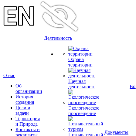
Деятельность
Охрана
территории
О нас
Научная
Об
Во
деятельность
организации
История
создания
Цели и
Экологическое
задачи
просвещение
Территория
и Природа
Контакты и
Документы
Познавательный
реквизиты