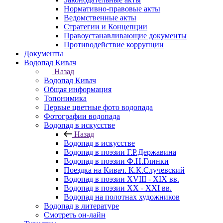
Нормативно-правовые акты
Ведомственные акты
Стратегии и Концепции
Правоустанавливающие документы
Противодействие коррупции
Документы
Водопад Кивач
Назад
Водопад Кивач
Общая информация
Топонимика
Первые цветные фото водопада
Фотографии водопада
Водопад в искусстве
Назад
Водопад в искусстве
Водопад в поэзии Г.Р.Державина
Водопад в поэзии Ф.Н.Глинки
Поездка на Кивач. К.К.Случевский
Водопад в поэзии XVIII - XIX вв.
Водопад в поэзии XX - XXI вв.
Водопад на полотнах художников
Водопад в литературе
Смотреть он-лайн