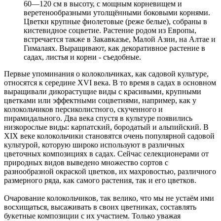
60—120 см в высоту, с мощным корневищем и
веретенообразными утолщёнными боковыми корнями.
Цветки крупные фиолетовые (реже белые), собраны в
кистевидное соцветие. Растение родом из Европы,
встречается также в Закавказье, Малой Азии, на Алтае и
Гималаях. Выращивают, как декоративное растение в
садах, листья и корни - съедобные.
Первые упоминания о колокольчиках, как садовой культуре,
относятся к середине XVI века. В то время в садах в основном
выращивали дикорастущие виды с красивыми, крупными
цветками или эффектными соцветиями, например, как у
колокольчиков персиколистного, скученного и
пирамидального. Два века спустя в культуре появились
низкорослые виды: карпатский, бородатый и альпийский. В
XIX веке колокольчики становятся очень популярной садовой
культурой, которую широко используют в различных
цветочных композициях в садах. Сейчас селекционерами от
природных видов выведено множество сортов с
разнообразной окраской цветков, их махровостью, различного
размерного ряда, как самого растения, так и его цветков.
Очарование колокольчиков, так велико, что мы не устаём ими
восхищаться, высаживать в своих цветниках, составлять
букетные композиции с их участием. Только уважая