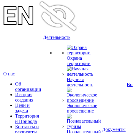
Деятельность
Охрана
территории
О нас
Научная
Об
Во
деятельность
организации
История
создания
Цели и
Экологическое
задачи
просвещение
Территория
и Природа
Контакты и
Документы
Познавательный
реквизиты