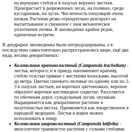
на верхушке стебля и в пазухах верхних листьев.
Произрастает в разреженных лесах, на полянах, среди
кустарников, на лугах. Численность популяций очень
низкая. Растение резко отрицательно реагирует на
вытаптывание и связанное с ним механическое
уплотнение почвы. В заповеднике крайне редок,
единичные встречи.
В дендрарии заповедника были интродуцированы, а в
последствии самостоятельно распространились шире, ещё два
вида, весьма декоративных:
Колокольчик крапиволистный (Campanula trachelium)
-
листья, которого, и в правду, напоминают крапиву,
стебли толстые прямые с жесткими волосками, высотой
до метра. Цветки синевато-лиловые по одному или по 2-
3 в пазухах листьев, на коротких цветоножках, верхние
образуют короткое кистевидное соцветие. Расселяется
по обочинам дорог, суходольным лугам, опушкам.
Выращивается как декоративное растение в
полутенистых местах. Применяется как лекарственное в
народной медицине. Листья и корни можно
использовать в пищу.
Колокольчик широколистный (Campanula latifolia)
-
многолетнее травянистое растение с голыми стеблями