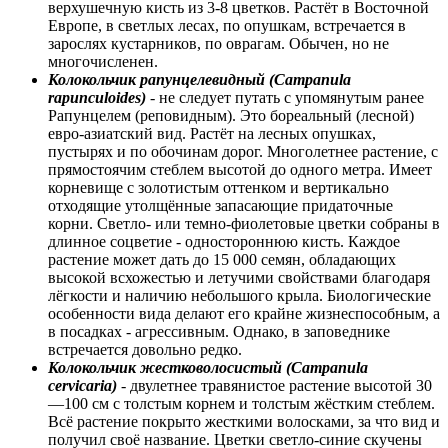
верхушечную кисть из 3-8 цветков. Растёт в Восточной
Европе, в светлых лесах, по опушкам, встречается в
зарослях кустарников, по оврагам. Обычен, но не
многочисленен.
Колокольчик рапунцелевидный (Campanula
rapunculoides)
- не следует путать с упомянутым ранее
Рапунцелем (реповидным). Это бореальный (лесной)
евро-азиатский вид. Растёт на лесных опушках,
пустырях и по обочинам дорог. Многолетнее растение, с
прямостоячим стеблем высотой до одного метра. Имеет
корневище с золотистым оттенком и вертикально
отходящие утолщённые запасающие придаточные
корни. Светло- или темно-фиолетовые цветки собраны в
длинное соцветие - одностороннюю кисть. Каждое
растение может дать до 15 000 семян, обладающих
высокой всхожестью и летучими свойствами благодаря
лёгкости и наличию небольшого крыла. Биологические
особенности вида делают его крайне жизнеспособным, а
в посадках - агрессивным. Однако, в заповеднике
встречается довольно редко.
Колокольчик жестковолосистый (Campanula
cervicaria)
- двулетнее травянистое растение высотой 30
—100 см с толстым корнем и толстым жёстким стеблем.
Всё растение покрыто жесткими волосками, за что вид и
получил своё название. Цветки светло-синие скучены