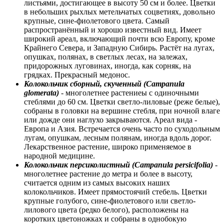
листьями, достигающее в высоту 50 см и более. Цветки
в небольших рыхлых метельчатых соцветиях, довольно
крупные, сине-фиолетового цвета. Самый
распространённый и хорошо известный вид. Имеет
широкий ареал, включающий почти всю Европу, кроме
Крайнего Севера, и Западную Сибирь. Растёт на лугах,
опушках, полянах, в светлых лесах, на залежах,
придорожных луговинах, иногда, как сорняк, на
грядках. Прекрасный медонос.
Колокольчик сборный, скученный (Campanula
glomerata)
- многолетнее растениеы с одиночными
стеблями до 60 см. Цветки светло-лиловые (реже белые),
собраны в головки на вершине стебля, при ночной влаге
или дожде они наглухо закрываются. Ареал вида -
Европа и Азия. Встречается очень часто по суходольным
лугам, опушкам, лесным полянам, иногда вдоль дорог.
Лекарственное растение, широко применяемое в
народной медицине.
Колокольчик персиколистный (Campanula persicifolia)
-
многолетнее растение до метра и более в высоту,
считается одним из самых высоких наших
колокольчиков. Имеет прямостоячий стебель. Цветки
крупные голубого, сине-фиолетового или светло-
лилового цвета (редко белого), расположены на
коротких цветоножках и собраны в однобокую