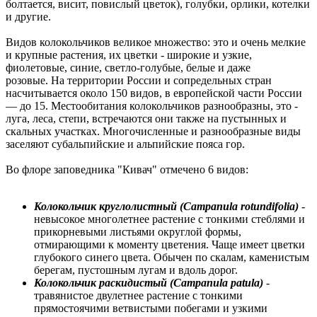
болтается, висит, повислый цветок), голубки, орлики, котелки
и другие.
Видов колокольчиков великое множество: это и очень мелкие
и крупные растения, их цветки - широкие и узкие,
фиолетовые, синие, светло-голубые, белые и даже
розовые. На территории России и сопредельных стран
насчитывается около 150 видов, в европейской части России
— до 15. Местообитания колокольчиков разнообразны, это -
луга, леса, степи, встречаются они также на пустынных и
скальных участках. Многочисленные и разнообразные виды
заселяют субальпийские и альпийские пояса гор.
Во флоре заповедника "Кивач" отмечено 6 видов:
Колокольчик круглолистный (Campanula rotundifolia)
-
невысокое многолетнее растение с тонкими стеблями и
прикорневыми листьями округлой формы,
отмирающими к моменту цветения. Чаще имеет цветки
глубокого синего цвета. Обычен по скалам, каменистым
берегам, пустошным лугам и вдоль дорог.
Колокольчик раскидистый (Campanula patula)
-
травянистое двулетнее растение с тонкими
прямостоячими ветвистыми побегами и узкими