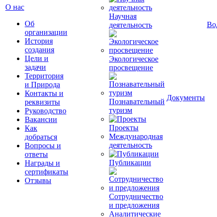
О нас
Научная
Об
Во
деятельность
организации
История
создания
Цели и
Экологическое
задачи
просвещение
Территория
и Природа
Контакты и
Документы
Познавательный
реквизиты
туризм
Руководство
Вакансии
Проекты
Как
Международная
добраться
деятельность
Вопросы и
ответы
Публикации
Награды и
сертификаты
Отзывы
Сотрудничество
и предложения
Аналитические