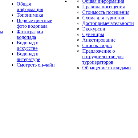
Общая информация
Общая
Правила посещения
информация
Стоимость посещения
Топонимика
Схема для туристов
Первые цветные
Достопримечательности
фото водопада
Экскурсии
ты
Фотографии
Сувениры
водопада
Анкетирование
Водопад в
Список гидов
искусстве
Предложение о
Водопад в
сотрудничестве для
литературе
туроператоров
Смотреть он-лайн
Обращение с отходами