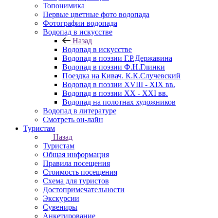
Топонимика
Первые цветные фото водопада
Фотографии водопада
Водопад в искусстве
Назад
Водопад в искусстве
Водопад в поэзии Г.Р.Державина
Водопад в поэзии Ф.Н.Глинки
Поездка на Кивач. К.К.Случевский
Водопад в поэзии XVIII - XIX вв.
Водопад в поэзии XX - XXI вв.
Водопад на полотнах художников
Водопад в литературе
Смотреть он-лайн
Туристам
Назад
Туристам
Общая информация
Правила посещения
Стоимость посещения
Схема для туристов
Достопримечательности
Экскурсии
Сувениры
Анкетирование