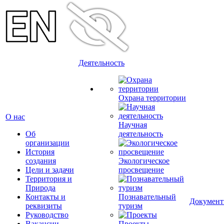
Деятельность
Охрана территории
О нас
Научная
Об
деятельность
организации
История
создания
Экологическое
Цели и задачи
просвещение
Территория и
Природа
Контакты и
Познавательный
Докумен
реквизиты
туризм
Руководство
Вакансии
Проекты