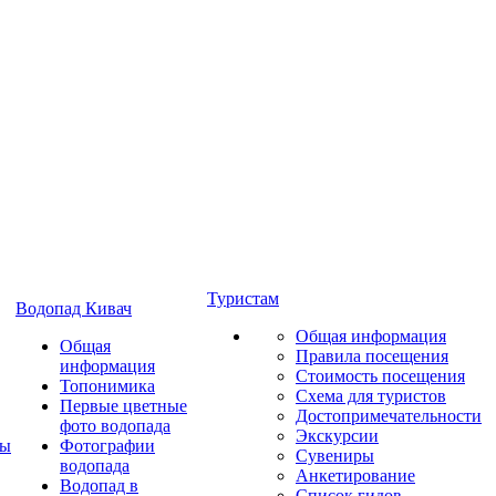
Туристам
Водопад Кивач
Общая информация
Общая
Правила посещения
информация
Стоимость посещения
Топонимика
Схема для туристов
Первые цветные
Достопримечательности
фото водопада
Экскурсии
ты
Фотографии
Сувениры
водопада
Анкетирование
Водопад в
Список гидов