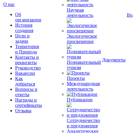
О нас
Научная
Об
Во
деятельность
организации
История
создания
Цели и
Экологическое
задачи
просвещение
Территория
и Природа
Контакты и
Документы
Познавательный
реквизиты
туризм
Руководство
Вакансии
Проекты
Как
Международная
добраться
деятельность
Вопросы и
ответы
Публикации
Награды и
сертификаты
Отзывы
Сотрудничество
и предложения
Аналитические