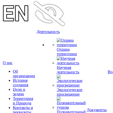
Деятельность
Охрана
территории
О нас
Научная
Об
Во
деятельность
организации
История
создания
Цели и
Экологическое
задачи
просвещение
Территория
и Природа
Контакты и
Документы
Познавательный
реквизиты