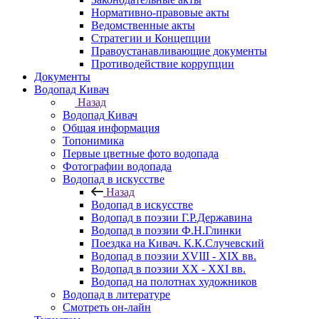
Нормативно-правовые акты
Ведомственные акты
Стратегии и Концепции
Правоустанавливающие документы
Противодействие коррупции
Документы
Водопад Кивач
Назад
Водопад Кивач
Общая информация
Топонимика
Первые цветные фото водопада
Фотографии водопада
Водопад в искусстве
Назад
Водопад в искусстве
Водопад в поэзии Г.Р.Державина
Водопад в поэзии Ф.Н.Глинки
Поездка на Кивач. К.К.Случевский
Водопад в поэзии XVIII - XIX вв.
Водопад в поэзии XX - XXI вв.
Водопад на полотнах художников
Водопад в литературе
Смотреть он-лайн