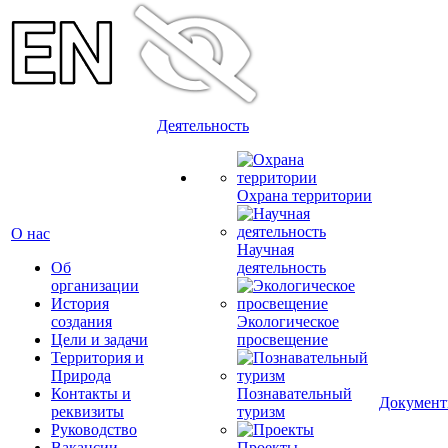
Деятельность
Охрана территории
О нас
Научная
Об
деятельность
организации
История
создания
Экологическое
Цели и задачи
просвещение
Территория и
Природа
Контакты и
Познавательный
Докумен
реквизиты
туризм
Руководство
Вакансии
Проекты