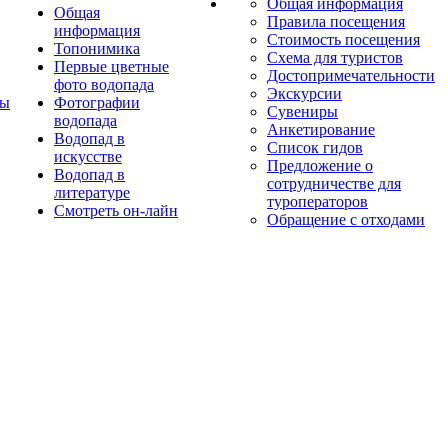
Общая информация
Общая
Правила посещения
информация
Стоимость посещения
Топонимика
Схема для туристов
Первые цветные
Достопримечательности
фото водопада
Экскурсии
ты
Фотографии
Сувениры
водопада
Анкетирование
Водопад в
Список гидов
искусстве
Предложение о
Водопад в
сотрудничестве для
литературе
туроператоров
Смотреть он-лайн
Обращение с отходами