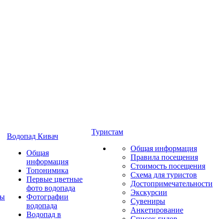
Туристам
Водопад Кивач
Общая информация
Общая
Правила посещения
информация
Стоимость посещения
Топонимика
Схема для туристов
Первые цветные
Достопримечательности
фото водопада
Экскурсии
ты
Фотографии
Сувениры
водопада
Анкетирование
Водопад в
Список гидов