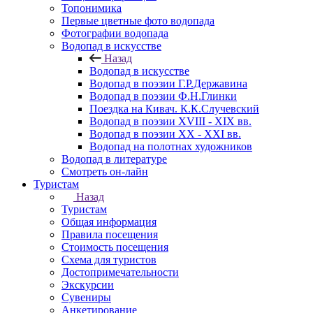
Топонимика
Первые цветные фото водопада
Фотографии водопада
Водопад в искусстве
Назад
Водопад в искусстве
Водопад в поэзии Г.Р.Державина
Водопад в поэзии Ф.Н.Глинки
Поездка на Кивач. К.К.Случевский
Водопад в поэзии XVIII - XIX вв.
Водопад в поэзии XX - XXI вв.
Водопад на полотнах художников
Водопад в литературе
Смотреть он-лайн
Туристам
Назад
Туристам
Общая информация
Правила посещения
Стоимость посещения
Схема для туристов
Достопримечательности
Экскурсии
Сувениры
Анкетирование