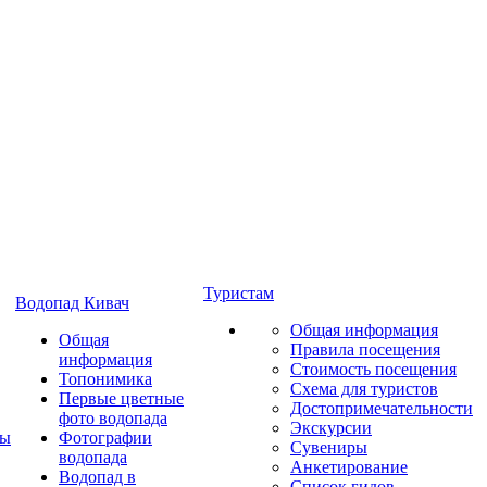
Туристам
Водопад Кивач
Общая информация
Общая
Правила посещения
информация
Стоимость посещения
Топонимика
Схема для туристов
Первые цветные
Достопримечательности
фото водопада
Экскурсии
ты
Фотографии
Сувениры
водопада
Анкетирование
Водопад в
Список гидов