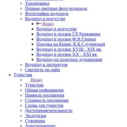
Топонимика
Первые цветные фото водопада
Фотографии водопада
Водопад в искусстве
Назад
Водопад в искусстве
Водопад в поэзии Г.Р.Державина
Водопад в поэзии Ф.Н.Глинки
Поездка на Кивач. К.К.Случевский
Водопад в поэзии XVIII - XIX вв.
Водопад в поэзии XX - XXI вв.
Водопад на полотнах художников
Водопад в литературе
Смотреть он-лайн
Туристам
Назад
Туристам
Общая информация
Правила посещения
Стоимость посещения
Схема для туристов
Достопримечательности
Экскурсии
Сувениры
Анкетирование