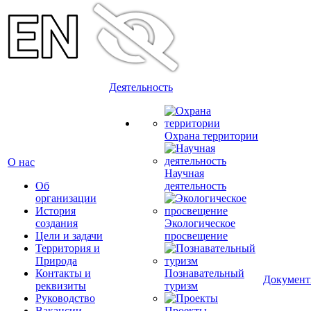
Деятельность
Охрана территории
О нас
Научная
Об
деятельность
организации
История
создания
Экологическое
Цели и задачи
просвещение
Территория и
Природа
Контакты и
Познавательный
Докумен
реквизиты
туризм
Руководство
Вакансии
Проекты