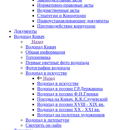
Нормативно-правовые акты
Ведомственные акты
Стратегии и Концепции
Правоустанавливающие документы
Противодействие коррупции
Документы
Водопад Кивач
Назад
Водопад Кивач
Общая информация
Топонимика
Первые цветные фото водопада
Фотографии водопада
Водопад в искусстве
Назад
Водопад в искусстве
Водопад в поэзии Г.Р.Державина
Водопад в поэзии Ф.Н.Глинки
Поездка на Кивач. К.К.Случевский
Водопад в поэзии XVIII - XIX вв.
Водопад в поэзии XX - XXI вв.
Водопад на полотнах художников
Водопад в литературе
Смотреть он-лайн