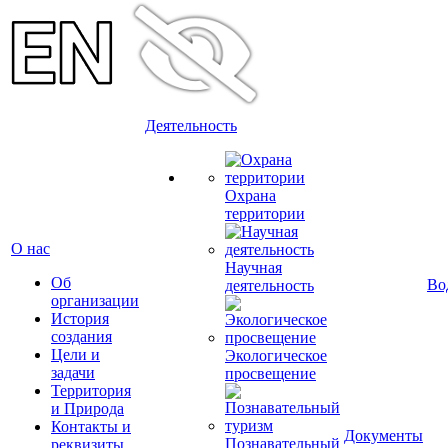
Деятельность
Охрана
территории
О нас
Научная
Об
Во
деятельность
организации
История
создания
Цели и
Экологическое
задачи
просвещение
Территория
и Природа
Контакты и
Документы
Познавательный
реквизиты