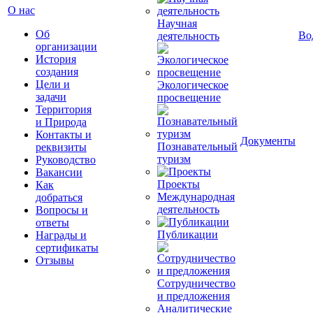
О нас
Научная
Об
Во
деятельность
организации
История
создания
Цели и
Экологическое
задачи
просвещение
Территория
и Природа
Контакты и
Документы
Познавательный
реквизиты
туризм
Руководство
Вакансии
Проекты
Как
Международная
добраться
деятельность
Вопросы и
ответы
Публикации
Награды и
сертификаты
Отзывы
Сотрудничество
и предложения
Аналитические