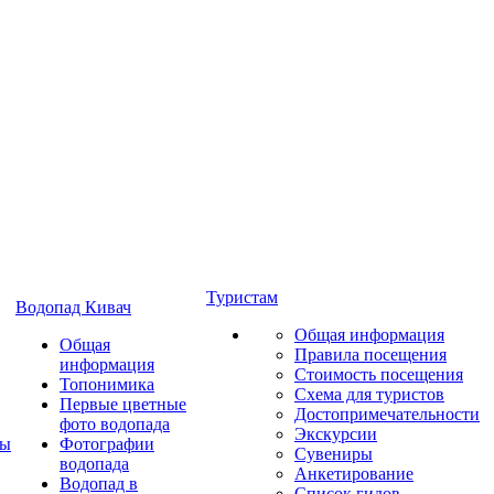
Туристам
Водопад Кивач
Общая информация
Общая
Правила посещения
информация
Стоимость посещения
Топонимика
Схема для туристов
Первые цветные
Достопримечательности
фото водопада
Экскурсии
ты
Фотографии
Сувениры
водопада
Анкетирование
Водопад в
Список гидов