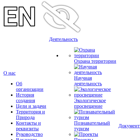
Деятельность
Охрана территории
О нас
Научная
Об
деятельность
организации
История
создания
Экологическое
Цели и задачи
просвещение
Территория и
Природа
Контакты и
Познавательный
Докумен
реквизиты
туризм
Руководство
Вакансии
Проекты