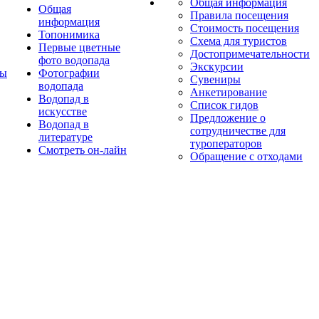
Общая информация
Общая
Правила посещения
информация
Стоимость посещения
Топонимика
Схема для туристов
Первые цветные
Достопримечательности
фото водопада
Экскурсии
ты
Фотографии
Сувениры
водопада
Анкетирование
Водопад в
Список гидов
искусстве
Предложение о
Водопад в
сотрудничестве для
литературе
туроператоров
Смотреть он-лайн
Обращение с отходами