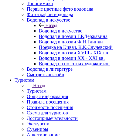
Топонимика
Первые цветные фото водопада
Фотографии водопада
Водопад в искусстве
Назад
Водопад в искусстве
Водопад в поэзии Г.Р.Державина
Водопад в поэзии Ф.Н.Глинки
Поездка на Кивач. К.К.Случевский
Водопад в поэзии XVIII - XIX вв.
Водопад в поэзии XX - XXI вв.
Водопад на полотнах художников
Водопад в литературе
Смотреть он-лайн
Туристам
Назад
Туристам
Общая информация
Правила посещения
Стоимость посещения
Схема для туристов
Достопримечательности
Экскурсии
Сувениры
Анкетирование