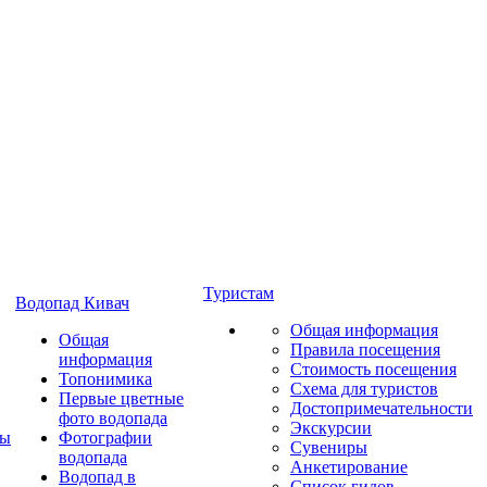
Туристам
Водопад Кивач
Общая информация
Общая
Правила посещения
информация
Стоимость посещения
Топонимика
Схема для туристов
Первые цветные
Достопримечательности
фото водопада
Экскурсии
ты
Фотографии
Сувениры
водопада
Анкетирование
Водопад в
Список гидов