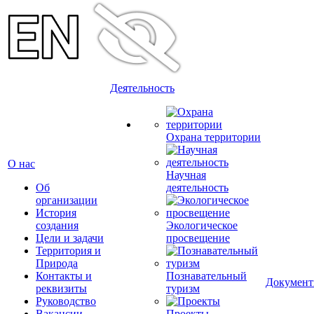
Деятельность
Охрана территории
О нас
Научная
Об
деятельность
организации
История
создания
Экологическое
Цели и задачи
просвещение
Территория и
Природа
Контакты и
Познавательный
Докумен
реквизиты
туризм
Руководство
Вакансии
Проекты