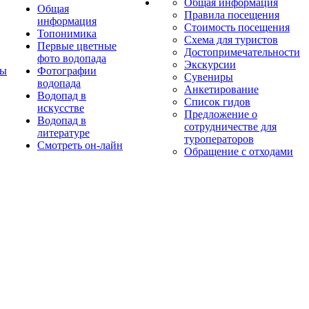
Общая информация
Общая
Правила посещения
информация
Стоимость посещения
Топонимика
Схема для туристов
Первые цветные
Достопримечательности
фото водопада
Экскурсии
ты
Фотографии
Сувениры
водопада
Анкетирование
Водопад в
Список гидов
искусстве
Предложение о
Водопад в
сотрудничестве для
литературе
туроператоров
Смотреть он-лайн
Обращение с отходами