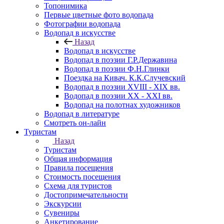
Топонимика
Первые цветные фото водопада
Фотографии водопада
Водопад в искусстве
Назад
Водопад в искусстве
Водопад в поэзии Г.Р.Державина
Водопад в поэзии Ф.Н.Глинки
Поездка на Кивач. К.К.Случевский
Водопад в поэзии XVIII - XIX вв.
Водопад в поэзии XX - XXI вв.
Водопад на полотнах художников
Водопад в литературе
Смотреть он-лайн
Туристам
Назад
Туристам
Общая информация
Правила посещения
Стоимость посещения
Схема для туристов
Достопримечательности
Экскурсии
Сувениры
Анкетирование