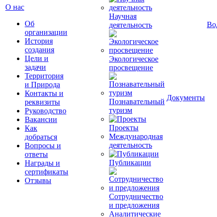
О нас
Научная
Об
Во
деятельность
организации
История
создания
Цели и
Экологическое
задачи
просвещение
Территория
и Природа
Контакты и
Документы
Познавательный
реквизиты
туризм
Руководство
Вакансии
Проекты
Как
Международная
добраться
деятельность
Вопросы и
ответы
Публикации
Награды и
сертификаты
Отзывы
Сотрудничество
и предложения
Аналитические