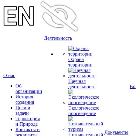
Деятельность
Охрана
территории
О нас
Научная
Об
Во
деятельность
организации
История
создания
Цели и
Экологическое
задачи
просвещение
Территория
и Природа
Контакты и
Документы
Познавательный
реквизиты