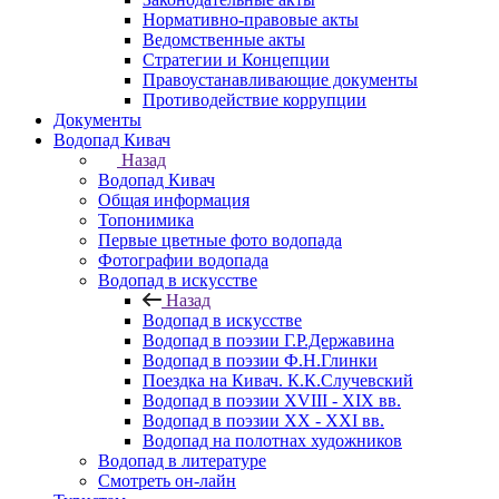
Нормативно-правовые акты
Ведомственные акты
Стратегии и Концепции
Правоустанавливающие документы
Противодействие коррупции
Документы
Водопад Кивач
Назад
Водопад Кивач
Общая информация
Топонимика
Первые цветные фото водопада
Фотографии водопада
Водопад в искусстве
Назад
Водопад в искусстве
Водопад в поэзии Г.Р.Державина
Водопад в поэзии Ф.Н.Глинки
Поездка на Кивач. К.К.Случевский
Водопад в поэзии XVIII - XIX вв.
Водопад в поэзии XX - XXI вв.
Водопад на полотнах художников
Водопад в литературе
Смотреть он-лайн