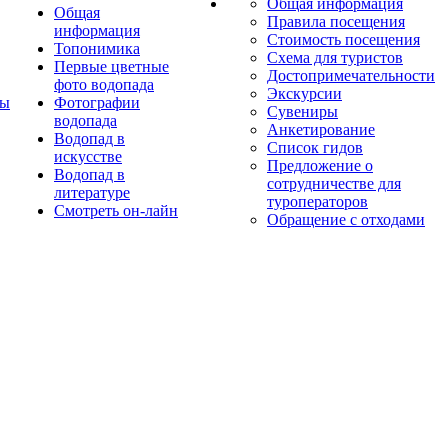
Общая информация
Общая
Правила посещения
информация
Стоимость посещения
Топонимика
Схема для туристов
Первые цветные
Достопримечательности
фото водопада
Экскурсии
ты
Фотографии
Сувениры
водопада
Анкетирование
Водопад в
Список гидов
искусстве
Предложение о
Водопад в
сотрудничестве для
литературе
туроператоров
Смотреть он-лайн
Обращение с отходами