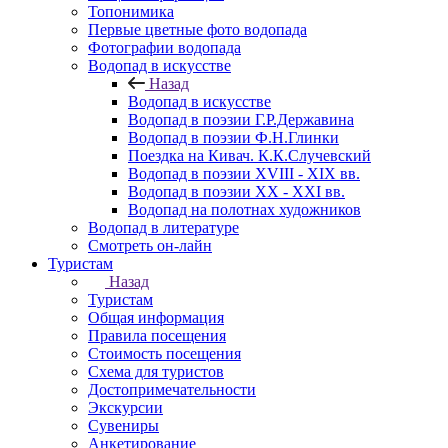
Топонимика
Первые цветные фото водопада
Фотографии водопада
Водопад в искусстве
Назад
Водопад в искусстве
Водопад в поэзии Г.Р.Державина
Водопад в поэзии Ф.Н.Глинки
Поездка на Кивач. К.К.Случевский
Водопад в поэзии XVIII - XIX вв.
Водопад в поэзии XX - XXI вв.
Водопад на полотнах художников
Водопад в литературе
Смотреть он-лайн
Туристам
Назад
Туристам
Общая информация
Правила посещения
Стоимость посещения
Схема для туристов
Достопримечательности
Экскурсии
Сувениры
Анкетирование