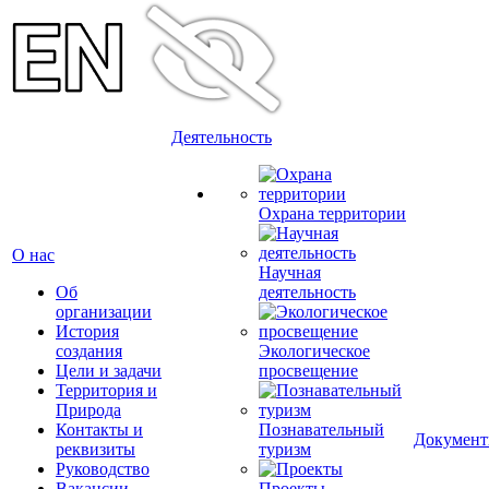
Деятельность
Охрана территории
О нас
Научная
Об
деятельность
организации
История
создания
Экологическое
Цели и задачи
просвещение
Территория и
Природа
Контакты и
Познавательный
Докумен
реквизиты
туризм
Руководство
Вакансии
Проекты