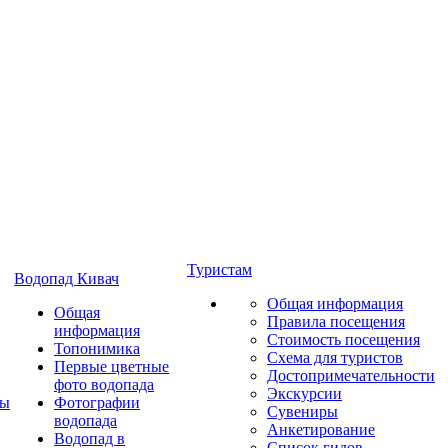
Туристам
Водопад Кивач
Общая информация
Общая
Правила посещения
информация
Стоимость посещения
Топонимика
Схема для туристов
Первые цветные
Достопримечательности
фото водопада
Экскурсии
ты
Фотографии
Сувениры
водопада
Анкетирование
Водопад в
Список гидов