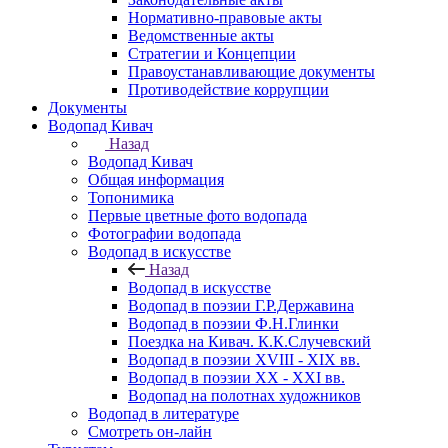
Нормативно-правовые акты
Ведомственные акты
Стратегии и Концепции
Правоустанавливающие документы
Противодействие коррупции
Документы
Водопад Кивач
Назад
Водопад Кивач
Общая информация
Топонимика
Первые цветные фото водопада
Фотографии водопада
Водопад в искусстве
Назад
Водопад в искусстве
Водопад в поэзии Г.Р.Державина
Водопад в поэзии Ф.Н.Глинки
Поездка на Кивач. К.К.Случевский
Водопад в поэзии XVIII - XIX вв.
Водопад в поэзии XX - XXI вв.
Водопад на полотнах художников
Водопад в литературе
Смотреть он-лайн