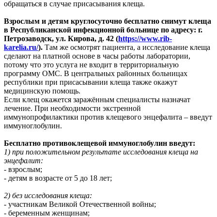
обращаться в случае присасывания клеща.
Взрослым и детям круглосуточно бесплатно снимут клеща
в
Республиканской инфекционной больнице по адресу: г.
Петрозаводск, ул. Кирова, д. 42 (
https://www.rib-
karelia.ru/
).
Там же осмотрят пациента, а исследование клеща
сделают на платной основе в часы работы лаборатории,
потому что это услуга не входит в территориальную
программу ОМС. В центральных районных больницах
республики при присасывании клеща также окажут
медицинскую помощь.
Если клещ окажется заражённым специалисты назначат
лечение. При необходимости экстренной
иммунопрофилактики против клещевого энцефалита – введут
иммуноглобулин.
Бесплатно противоклещевой иммуноглобулин введут:
1) при положительном результате исследования клеща на
энцефалит:
- взрослым;
- детям в возрасте от 5 до 18 лет;
2) без исследования клеща:
- участникам Великой Отечественной войны;
- беременным женщинам;