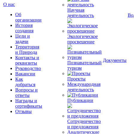
О нас
Научная
Об
Во
деятельность
организации
История
создания
Цели и
Экологическое
задачи
просвещение
Территория
и Природа
Контакты и
Документы
Познавательный
реквизиты
туризм
Руководство
Вакансии
Проекты
Как
Международная
добраться
деятельность
Вопросы и
ответы
Публикации
Награды и
сертификаты
Отзывы
Сотрудничество
и предложения
Аналитические