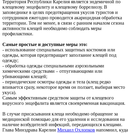
Территория Республики Карелия является эндемичной по
клещевому энцефалиту и клещевому боррелиозу. В
заповеднике в целях предотвращения укусов туристов и
сотрудников ежегодно проводится акарицидная обработка
территории. Тем не менее, в связи с ранним началом сезона
активности клещей необходимо соблюдать меры
профилактики.
Самые простые и доступные меры это:
- использование специальных защитных костюмов или
одежды, которая предотвращает заползание клещей под
одежду;
- обработка одежды специальными аэрозольными
химическими средствами – отпугивающими или
убивающими клещей;
- периодические осмотры одежды и тела (клещ редко
впивается сразу, некоторое время он ползает, выбирая место
укуса).
Самым эффективным средством защиты от клещевого
вирусного энцефалита является своевременная вакцинация.
В случае присасывания клеща необходимо обращение за
медицинской помощью для его удаления и исследования на
наличие возбудителей инфекций, передающихся клещами.
Глава Минздрава Карелии
Михаил Охлопков
напомнил, куда