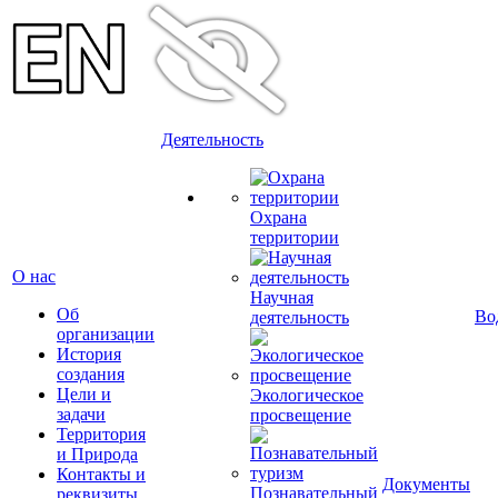
Деятельность
Охрана
территории
О нас
Научная
Об
Во
деятельность
организации
История
создания
Цели и
Экологическое
задачи
просвещение
Территория
и Природа
Контакты и
Документы
Познавательный
реквизиты