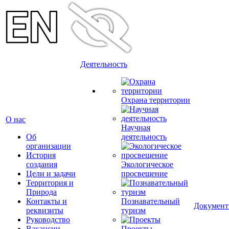
Деятельность
Охрана территории
О нас
Научная
Об
деятельность
организации
История
создания
Экологическое
Цели и задачи
просвещение
Территория и
Природа
Контакты и
Познавательный
Докумен
реквизиты
туризм
Руководство
Вакансии
Проекты