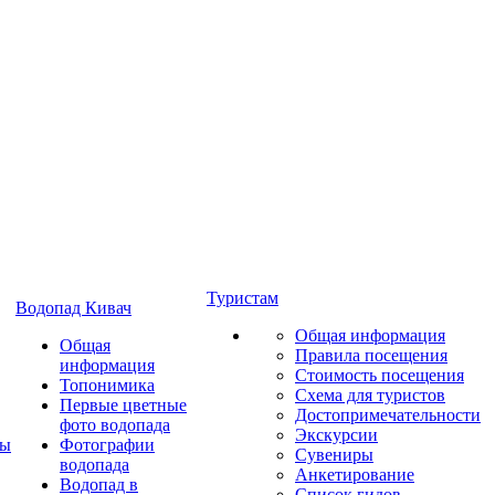
Туристам
Водопад Кивач
Общая информация
Общая
Правила посещения
информация
Стоимость посещения
Топонимика
Схема для туристов
Первые цветные
Достопримечательности
фото водопада
Экскурсии
ты
Фотографии
Сувениры
водопада
Анкетирование
Водопад в
Список гидов