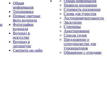
Общая информация
Общая
Правила посещения
информация
Стоимость посещения
Топонимика
Схема для туристов
Первые цветные
Достопримечательности
фото водопада
Экскурсии
ты
Фотографии
Сувениры
водопада
Анкетирование
Водопад в
Список гидов
искусстве
Предложение о
Водопад в
сотрудничестве для
литературе
туроператоров
Смотреть он-лайн
Обращение с отходами