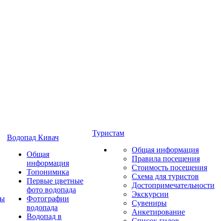
Туристам
Водопад Кивач
Общая информация
Общая
Правила посещения
информация
Стоимость посещения
Топонимика
Схема для туристов
Первые цветные
Достопримечательности
фото водопада
Экскурсии
ты
Фотографии
Сувениры
водопада
Анкетирование
Водопад в
Список гидов