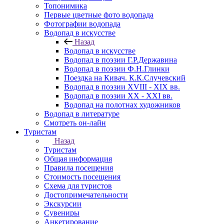
Топонимика
Первые цветные фото водопада
Фотографии водопада
Водопад в искусстве
Назад
Водопад в искусстве
Водопад в поэзии Г.Р.Державина
Водопад в поэзии Ф.Н.Глинки
Поездка на Кивач. К.К.Случевский
Водопад в поэзии XVIII - XIX вв.
Водопад в поэзии XX - XXI вв.
Водопад на полотнах художников
Водопад в литературе
Смотреть он-лайн
Туристам
Назад
Туристам
Общая информация
Правила посещения
Стоимость посещения
Схема для туристов
Достопримечательности
Экскурсии
Сувениры
Анкетирование