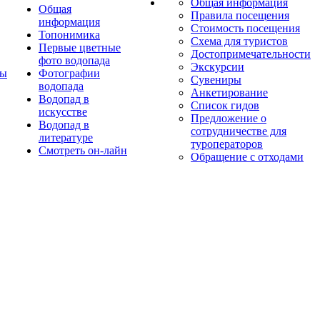
Общая информация
Общая
Правила посещения
информация
Стоимость посещения
Топонимика
Схема для туристов
Первые цветные
Достопримечательности
фото водопада
Экскурсии
ты
Фотографии
Сувениры
водопада
Анкетирование
Водопад в
Список гидов
искусстве
Предложение о
Водопад в
сотрудничестве для
литературе
туроператоров
Смотреть он-лайн
Обращение с отходами