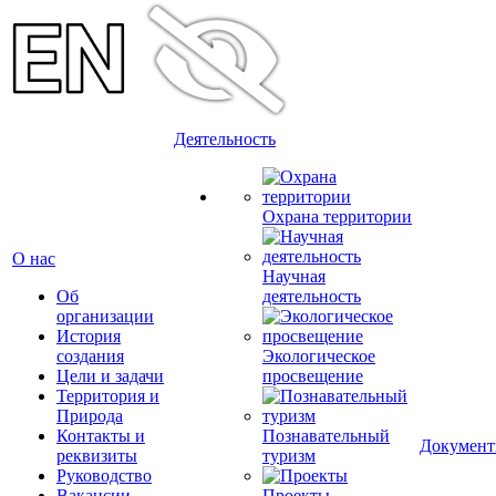
Деятельность
Охрана территории
О нас
Научная
Об
деятельность
организации
История
создания
Экологическое
Цели и задачи
просвещение
Территория и
Природа
Контакты и
Познавательный
Докумен
реквизиты
туризм
Руководство
Вакансии
Проекты