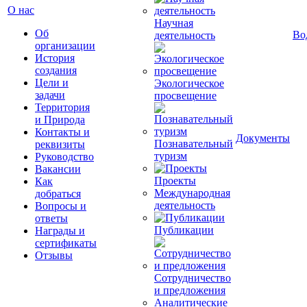
О нас
Научная
Об
Во
деятельность
организации
История
создания
Цели и
Экологическое
задачи
просвещение
Территория
и Природа
Контакты и
Документы
Познавательный
реквизиты
туризм
Руководство
Вакансии
Проекты
Как
Международная
добраться
деятельность
Вопросы и
ответы
Публикации
Награды и
сертификаты
Отзывы
Сотрудничество
и предложения
Аналитические