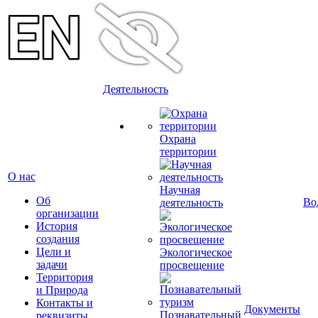
Деятельность
Охрана
территории
О нас
Научная
Об
Во
деятельность
организации
История
создания
Цели и
Экологическое
задачи
просвещение
Территория
и Природа
Контакты и
Документы
Познавательный
реквизиты