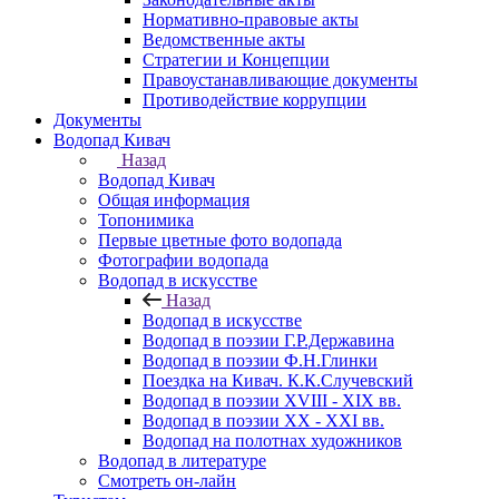
Нормативно-правовые акты
Ведомственные акты
Стратегии и Концепции
Правоустанавливающие документы
Противодействие коррупции
Документы
Водопад Кивач
Назад
Водопад Кивач
Общая информация
Топонимика
Первые цветные фото водопада
Фотографии водопада
Водопад в искусстве
Назад
Водопад в искусстве
Водопад в поэзии Г.Р.Державина
Водопад в поэзии Ф.Н.Глинки
Поездка на Кивач. К.К.Случевский
Водопад в поэзии XVIII - XIX вв.
Водопад в поэзии XX - XXI вв.
Водопад на полотнах художников
Водопад в литературе
Смотреть он-лайн