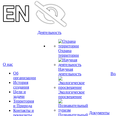
Деятельность
Охрана
территории
О нас
Научная
Об
Во
деятельность
организации
История
создания
Цели и
Экологическое
задачи
просвещение
Территория
и Природа
Контакты и
Документы
Познавательный
реквизиты