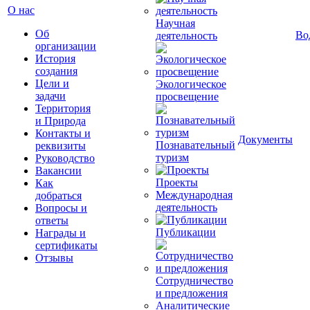
О нас
Научная
Об
Во
деятельность
организации
История
создания
Цели и
Экологическое
задачи
просвещение
Территория
и Природа
Контакты и
Документы
Познавательный
реквизиты
туризм
Руководство
Вакансии
Проекты
Как
Международная
добраться
деятельность
Вопросы и
ответы
Публикации
Награды и
сертификаты
Отзывы
Сотрудничество
и предложения
Аналитические