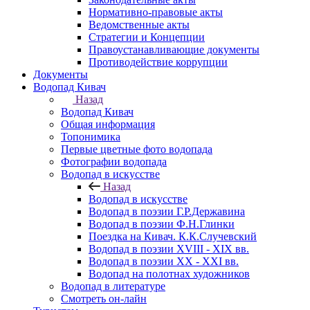
Нормативно-правовые акты
Ведомственные акты
Стратегии и Концепции
Правоустанавливающие документы
Противодействие коррупции
Документы
Водопад Кивач
Назад
Водопад Кивач
Общая информация
Топонимика
Первые цветные фото водопада
Фотографии водопада
Водопад в искусстве
Назад
Водопад в искусстве
Водопад в поэзии Г.Р.Державина
Водопад в поэзии Ф.Н.Глинки
Поездка на Кивач. К.К.Случевский
Водопад в поэзии XVIII - XIX вв.
Водопад в поэзии XX - XXI вв.
Водопад на полотнах художников
Водопад в литературе
Смотреть он-лайн