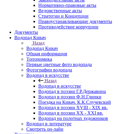
Нормативно-правовые акты
Ведомственные акты
Стратегии и Концепции
Правоустанавливающие документы
Противодействие коррупции
Документы
Водопад Кивач
Назад
Водопад Кивач
Общая информация
Топонимика
Первые цветные фото водопада
Фотографии водопада
Водопад в искусстве
Назад
Водопад в искусстве
Водопад в поэзии Г.Р.Державина
Водопад в поэзии Ф.Н.Глинки
Поездка на Кивач. К.К.Случевский
Водопад в поэзии XVIII - XIX вв.
Водопад в поэзии XX - XXI вв.
Водопад на полотнах художников
Водопад в литературе
Смотреть он-лайн