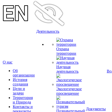
Деятельность
Охрана
территории
О нас
Научная
Об
Во
деятельность
организации
История
создания
Цели и
Экологическое
задачи
просвещение
Территория
и Природа
Контакты и
Документы
Познавательный
реквизиты