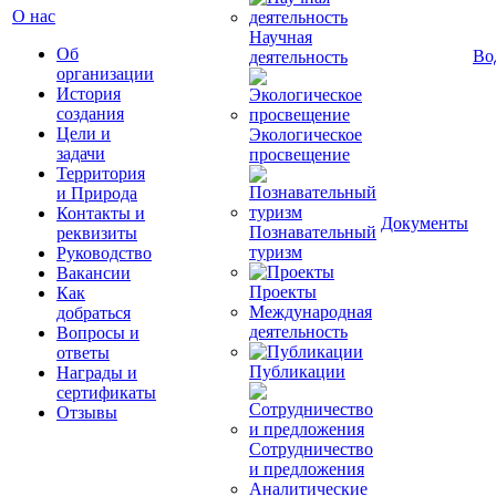
О нас
Научная
Об
Во
деятельность
организации
История
создания
Цели и
Экологическое
задачи
просвещение
Территория
и Природа
Контакты и
Документы
Познавательный
реквизиты
туризм
Руководство
Вакансии
Проекты
Как
Международная
добраться
деятельность
Вопросы и
ответы
Публикации
Награды и
сертификаты
Отзывы
Сотрудничество
и предложения
Аналитические