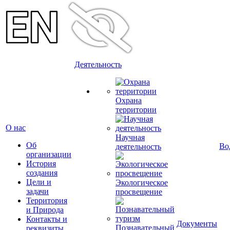
Деятельность
Охрана
территории
О нас
Научная
Об
Во
деятельность
организации
История
создания
Цели и
Экологическое
задачи
просвещение
Территория
и Природа
Контакты и
Документы
Познавательный
реквизиты