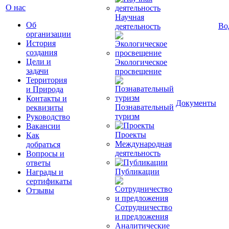
О нас
Научная
Об
Во
деятельность
организации
История
создания
Цели и
Экологическое
задачи
просвещение
Территория
и Природа
Контакты и
Документы
Познавательный
реквизиты
туризм
Руководство
Вакансии
Проекты
Как
Международная
добраться
деятельность
Вопросы и
ответы
Публикации
Награды и
сертификаты
Отзывы
Сотрудничество
и предложения
Аналитические