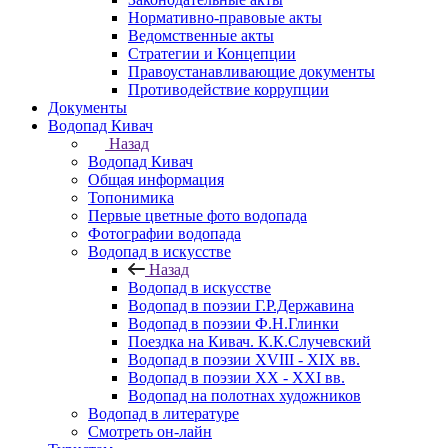
Нормативно-правовые акты
Ведомственные акты
Стратегии и Концепции
Правоустанавливающие документы
Противодействие коррупции
Документы
Водопад Кивач
Назад
Водопад Кивач
Общая информация
Топонимика
Первые цветные фото водопада
Фотографии водопада
Водопад в искусстве
Назад
Водопад в искусстве
Водопад в поэзии Г.Р.Державина
Водопад в поэзии Ф.Н.Глинки
Поездка на Кивач. К.К.Случевский
Водопад в поэзии XVIII - XIX вв.
Водопад в поэзии XX - XXI вв.
Водопад на полотнах художников
Водопад в литературе
Смотреть он-лайн