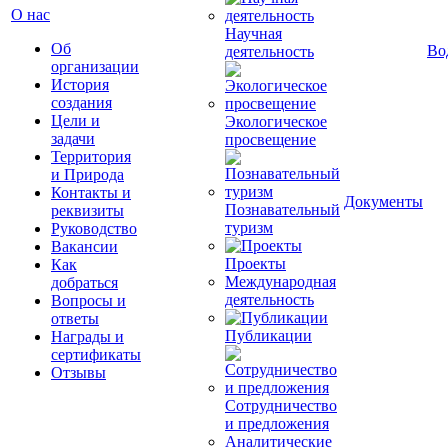
О нас
Научная
Об
Во
деятельность
организации
История
создания
Цели и
Экологическое
задачи
просвещение
Территория
и Природа
Контакты и
Документы
Познавательный
реквизиты
туризм
Руководство
Вакансии
Проекты
Как
Международная
добраться
деятельность
Вопросы и
ответы
Публикации
Награды и
сертификаты
Отзывы
Сотрудничество
и предложения
Аналитические