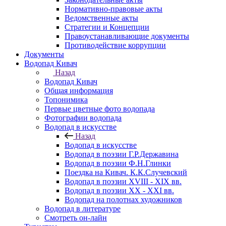
Нормативно-правовые акты
Ведомственные акты
Стратегии и Концепции
Правоустанавливающие документы
Противодействие коррупции
Документы
Водопад Кивач
Назад
Водопад Кивач
Общая информация
Топонимика
Первые цветные фото водопада
Фотографии водопада
Водопад в искусстве
Назад
Водопад в искусстве
Водопад в поэзии Г.Р.Державина
Водопад в поэзии Ф.Н.Глинки
Поездка на Кивач. К.К.Случевский
Водопад в поэзии XVIII - XIX вв.
Водопад в поэзии XX - XXI вв.
Водопад на полотнах художников
Водопад в литературе
Смотреть он-лайн