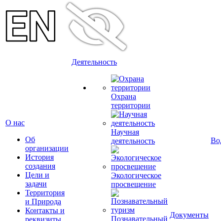
Деятельность
Охрана
территории
О нас
Научная
Об
Во
деятельность
организации
История
создания
Цели и
Экологическое
задачи
просвещение
Территория
и Природа
Контакты и
Документы
Познавательный
реквизиты