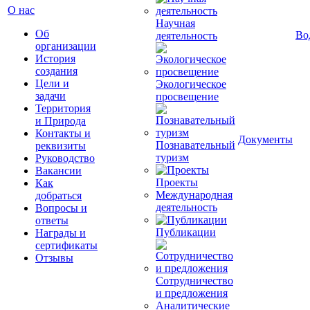
О нас
Научная
Об
Во
деятельность
организации
История
создания
Цели и
Экологическое
задачи
просвещение
Территория
и Природа
Контакты и
Документы
Познавательный
реквизиты
туризм
Руководство
Вакансии
Проекты
Как
Международная
добраться
деятельность
Вопросы и
ответы
Публикации
Награды и
сертификаты
Отзывы
Сотрудничество
и предложения
Аналитические