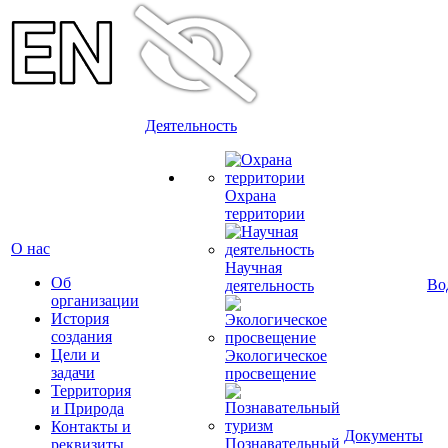
Деятельность
Охрана
территории
О нас
Научная
Об
Во
деятельность
организации
История
создания
Цели и
Экологическое
задачи
просвещение
Территория
и Природа
Контакты и
Документы
Познавательный
реквизиты