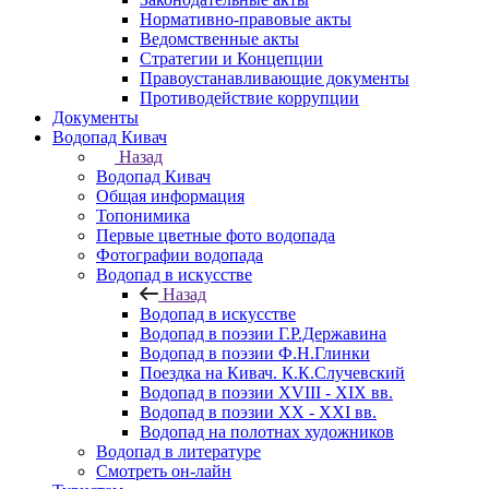
Нормативно-правовые акты
Ведомственные акты
Стратегии и Концепции
Правоустанавливающие документы
Противодействие коррупции
Документы
Водопад Кивач
Назад
Водопад Кивач
Общая информация
Топонимика
Первые цветные фото водопада
Фотографии водопада
Водопад в искусстве
Назад
Водопад в искусстве
Водопад в поэзии Г.Р.Державина
Водопад в поэзии Ф.Н.Глинки
Поездка на Кивач. К.К.Случевский
Водопад в поэзии XVIII - XIX вв.
Водопад в поэзии XX - XXI вв.
Водопад на полотнах художников
Водопад в литературе
Смотреть он-лайн