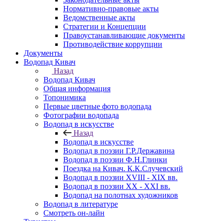
Нормативно-правовые акты
Ведомственные акты
Стратегии и Концепции
Правоустанавливающие документы
Противодействие коррупции
Документы
Водопад Кивач
Назад
Водопад Кивач
Общая информация
Топонимика
Первые цветные фото водопада
Фотографии водопада
Водопад в искусстве
Назад
Водопад в искусстве
Водопад в поэзии Г.Р.Державина
Водопад в поэзии Ф.Н.Глинки
Поездка на Кивач. К.К.Случевский
Водопад в поэзии XVIII - XIX вв.
Водопад в поэзии XX - XXI вв.
Водопад на полотнах художников
Водопад в литературе
Смотреть он-лайн