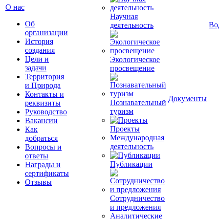
О нас
Научная
Об
Во
деятельность
организации
История
создания
Цели и
Экологическое
задачи
просвещение
Территория
и Природа
Контакты и
Документы
Познавательный
реквизиты
туризм
Руководство
Вакансии
Проекты
Как
Международная
добраться
деятельность
Вопросы и
ответы
Публикации
Награды и
сертификаты
Отзывы
Сотрудничество
и предложения
Аналитические