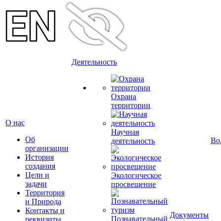
Деятельность
Охрана
территории
О нас
Научная
Об
Во
деятельность
организации
История
создания
Цели и
Экологическое
задачи
просвещение
Территория
и Природа
Контакты и
Документы
Познавательный
реквизиты