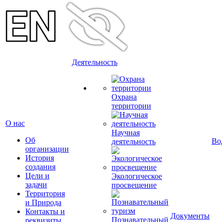
Деятельность
Охрана
территории
О нас
Научная
Об
Во
деятельность
организации
История
создания
Цели и
Экологическое
задачи
просвещение
Территория
и Природа
Контакты и
Документы
Познавательный
реквизиты