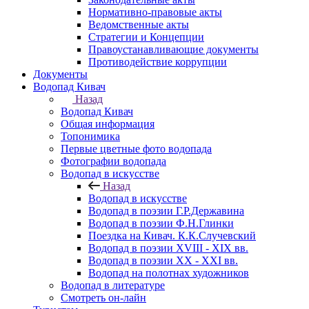
Нормативно-правовые акты
Ведомственные акты
Стратегии и Концепции
Правоустанавливающие документы
Противодействие коррупции
Документы
Водопад Кивач
Назад
Водопад Кивач
Общая информация
Топонимика
Первые цветные фото водопада
Фотографии водопада
Водопад в искусстве
Назад
Водопад в искусстве
Водопад в поэзии Г.Р.Державина
Водопад в поэзии Ф.Н.Глинки
Поездка на Кивач. К.К.Случевский
Водопад в поэзии XVIII - XIX вв.
Водопад в поэзии XX - XXI вв.
Водопад на полотнах художников
Водопад в литературе
Смотреть он-лайн