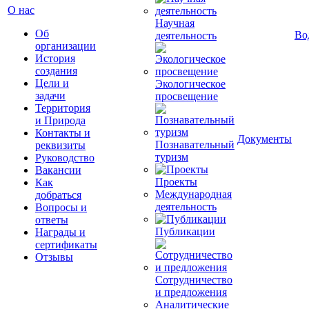
О нас
Научная
Об
Во
деятельность
организации
История
создания
Цели и
Экологическое
задачи
просвещение
Территория
и Природа
Контакты и
Документы
Познавательный
реквизиты
туризм
Руководство
Вакансии
Проекты
Как
Международная
добраться
деятельность
Вопросы и
ответы
Публикации
Награды и
сертификаты
Отзывы
Сотрудничество
и предложения
Аналитические