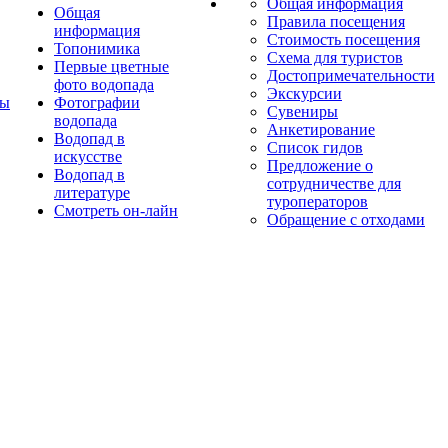
Общая информация
Общая
Правила посещения
информация
Стоимость посещения
Топонимика
Схема для туристов
Первые цветные
Достопримечательности
фото водопада
Экскурсии
ты
Фотографии
Сувениры
водопада
Анкетирование
Водопад в
Список гидов
искусстве
Предложение о
Водопад в
сотрудничестве для
литературе
туроператоров
Смотреть он-лайн
Обращение с отходами