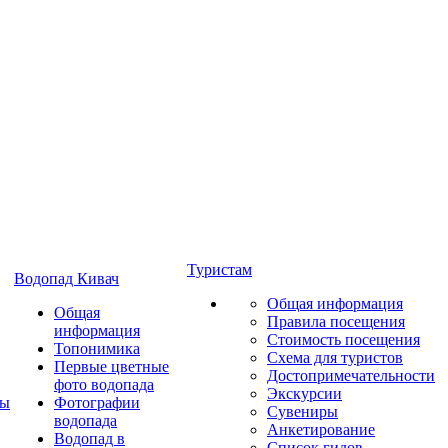
Туристам
Водопад Кивач
Общая информация
Общая
Правила посещения
информация
Стоимость посещения
Топонимика
Схема для туристов
Первые цветные
Достопримечательности
фото водопада
Экскурсии
ты
Фотографии
Сувениры
водопада
Анкетирование
Водопад в
Список гидов