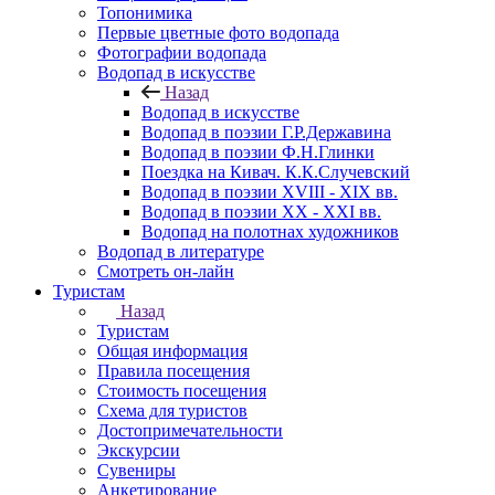
Топонимика
Первые цветные фото водопада
Фотографии водопада
Водопад в искусстве
Назад
Водопад в искусстве
Водопад в поэзии Г.Р.Державина
Водопад в поэзии Ф.Н.Глинки
Поездка на Кивач. К.К.Случевский
Водопад в поэзии XVIII - XIX вв.
Водопад в поэзии XX - XXI вв.
Водопад на полотнах художников
Водопад в литературе
Смотреть он-лайн
Туристам
Назад
Туристам
Общая информация
Правила посещения
Стоимость посещения
Схема для туристов
Достопримечательности
Экскурсии
Сувениры
Анкетирование