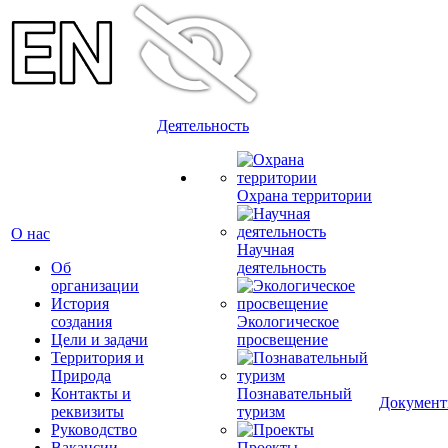
Деятельность
Охрана территории
О нас
Научная
Об
деятельность
организации
История
создания
Экологическое
Цели и задачи
просвещение
Территория и
Природа
Контакты и
Познавательный
Докумен
реквизиты
туризм
Руководство
Вакансии
Проекты