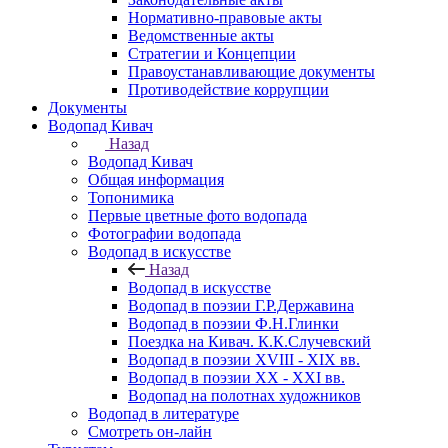
Нормативно-правовые акты
Ведомственные акты
Стратегии и Концепции
Правоустанавливающие документы
Противодействие коррупции
Документы
Водопад Кивач
Назад
Водопад Кивач
Общая информация
Топонимика
Первые цветные фото водопада
Фотографии водопада
Водопад в искусстве
Назад
Водопад в искусстве
Водопад в поэзии Г.Р.Державина
Водопад в поэзии Ф.Н.Глинки
Поездка на Кивач. К.К.Случевский
Водопад в поэзии XVIII - XIX вв.
Водопад в поэзии XX - XXI вв.
Водопад на полотнах художников
Водопад в литературе
Смотреть он-лайн