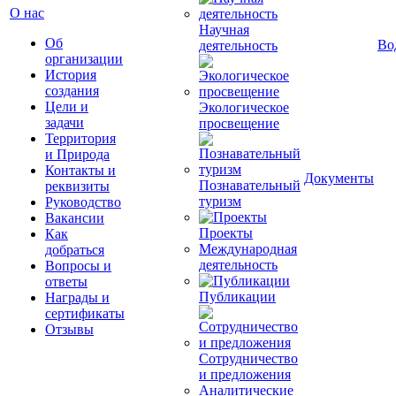
О нас
Научная
Об
Во
деятельность
организации
История
создания
Цели и
Экологическое
задачи
просвещение
Территория
и Природа
Контакты и
Документы
Познавательный
реквизиты
туризм
Руководство
Вакансии
Проекты
Как
Международная
добраться
деятельность
Вопросы и
ответы
Публикации
Награды и
сертификаты
Отзывы
Сотрудничество
и предложения
Аналитические