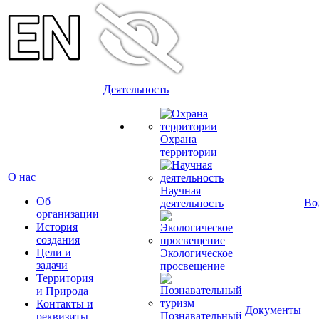
Деятельность
Охрана
территории
О нас
Научная
Об
Во
деятельность
организации
История
создания
Цели и
Экологическое
задачи
просвещение
Территория
и Природа
Контакты и
Документы
Познавательный
реквизиты