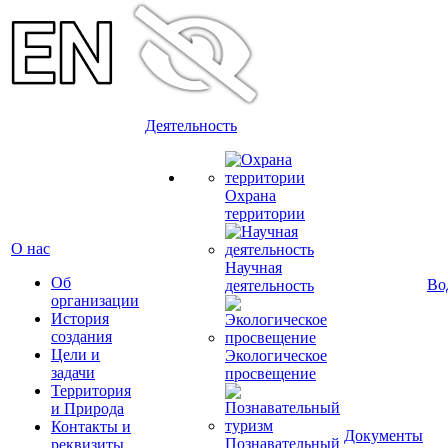
Деятельность
Охрана
территории
О нас
Научная
Об
Во
деятельность
организации
История
создания
Цели и
Экологическое
задачи
просвещение
Территория
и Природа
Контакты и
Документы
Познавательный
реквизиты