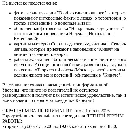
На выставке представлены:
фотографии из серии "В объективе прошлого", которые
показывают интересные факты о людях, о территории, о
гостях заповедника, о водопаде Кивач;
обновленная фотовыставка "На крыльях радугу неся..."
от энтомолога заповедника Надежды Николаевны
Кутенковой;
картины мастеров Союза педагогов-художников Северо-
Запада, которые приезжают в заповедник "Кивач" на
летние и осенние пленэры;
работы художников ботанического и анималистического
искусства Ассоциации содействия развитию культуры и
искусства «Творческий союз» (Москва) с изображением
редких животных и растений, обитающих в "Киваче".
Выставка получилась насыщенной и информативной.
Уверены, что никто из посетителей не останется
равнодушным и получит как эстетическое удовольствие, так и
новые знания о первом заповеднике Карелии!
ОБРАЩАЕМ ВАШЕ ВНИМАНИЕ, что с 1 июля 2026
Городской выставочный зал переходит на ЛЕТНИЙ РЕЖИМ
РАБОТЫ:
вторник - суббота с 12:00 до 19:00, касса и вход - до 18:30.