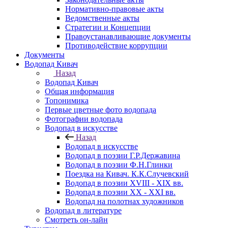
Нормативно-правовые акты
Ведомственные акты
Стратегии и Концепции
Правоустанавливающие документы
Противодействие коррупции
Документы
Водопад Кивач
Назад
Водопад Кивач
Общая информация
Топонимика
Первые цветные фото водопада
Фотографии водопада
Водопад в искусстве
Назад
Водопад в искусстве
Водопад в поэзии Г.Р.Державина
Водопад в поэзии Ф.Н.Глинки
Поездка на Кивач. К.К.Случевский
Водопад в поэзии XVIII - XIX вв.
Водопад в поэзии XX - XXI вв.
Водопад на полотнах художников
Водопад в литературе
Смотреть он-лайн