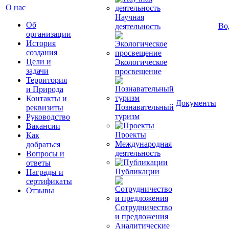
О нас
Научная
Об
Во
деятельность
организации
История
создания
Цели и
Экологическое
задачи
просвещение
Территория
и Природа
Контакты и
Документы
Познавательный
реквизиты
туризм
Руководство
Вакансии
Проекты
Как
Международная
добраться
деятельность
Вопросы и
ответы
Публикации
Награды и
сертификаты
Отзывы
Сотрудничество
и предложения
Аналитические