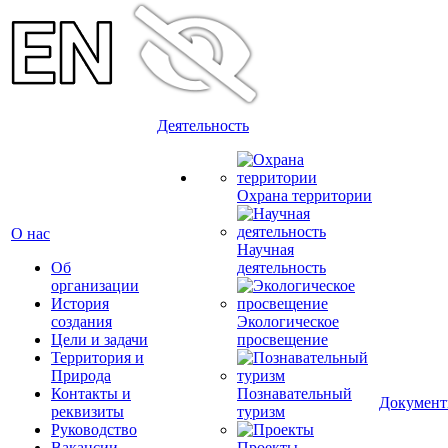
Деятельность
Охрана территории
О нас
Научная
Об
деятельность
организации
История
создания
Экологическое
Цели и задачи
просвещение
Территория и
Природа
Контакты и
Познавательный
Докумен
реквизиты
туризм
Руководство
Вакансии
Проекты