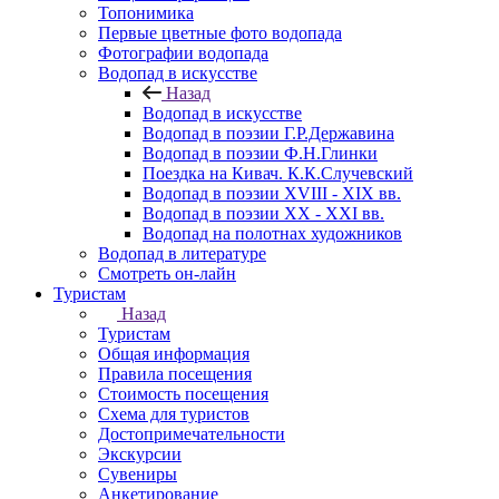
Топонимика
Первые цветные фото водопада
Фотографии водопада
Водопад в искусстве
Назад
Водопад в искусстве
Водопад в поэзии Г.Р.Державина
Водопад в поэзии Ф.Н.Глинки
Поездка на Кивач. К.К.Случевский
Водопад в поэзии XVIII - XIX вв.
Водопад в поэзии XX - XXI вв.
Водопад на полотнах художников
Водопад в литературе
Смотреть он-лайн
Туристам
Назад
Туристам
Общая информация
Правила посещения
Стоимость посещения
Схема для туристов
Достопримечательности
Экскурсии
Сувениры
Анкетирование