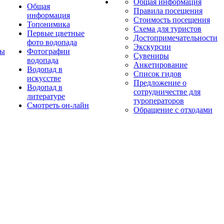
Общая информация
Общая
Правила посещения
информация
Стоимость посещения
Топонимика
Схема для туристов
Первые цветные
Достопримечательности
фото водопада
Экскурсии
ты
Фотографии
Сувениры
водопада
Анкетирование
Водопад в
Список гидов
искусстве
Предложение о
Водопад в
сотрудничестве для
литературе
туроператоров
Смотреть он-лайн
Обращение с отходами