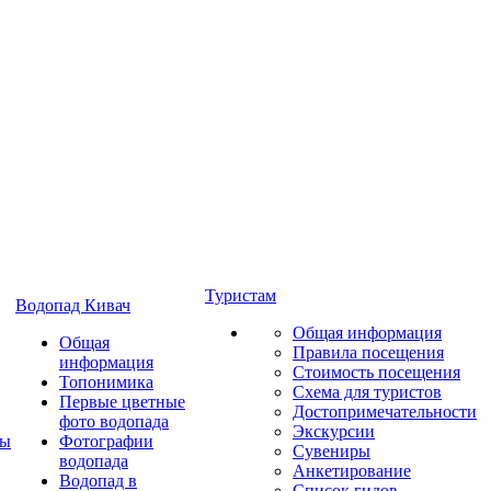
Туристам
Водопад Кивач
Общая информация
Общая
Правила посещения
информация
Стоимость посещения
Топонимика
Схема для туристов
Первые цветные
Достопримечательности
фото водопада
Экскурсии
ты
Фотографии
Сувениры
водопада
Анкетирование
Водопад в
Список гидов